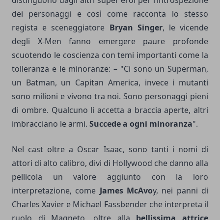
distinguono dagli altri super eroi per l’introspezione
dei personaggi e così come racconta lo stesso
regista e sceneggiatore
Bryan Singer
, le vicende
degli X-Men fanno emergere paure profonde
scuotendo le coscienza con temi importanti come la
tolleranza e le minoranze: – "Ci sono un Superman,
un Batman, un Capitan America, invece i mutanti
sono milioni e vivono tra noi. Sono personaggi pieni
di ombre. Qualcuno li accetta a braccia aperte, altri
imbracciano le armi.
Succede a ogni minoranza
".
Nel cast oltre a Oscar Isaac, sono tanti i nomi di
attori di alto calibro, divi di Hollywood che danno alla
pellicola un valore aggiunto con la loro
interpretazione, come
James McAvo
y, nei panni di
Charles Xavier e Michael Fassbender che interpreta il
ruolo di Magneto, oltre alla
bellissima attrice