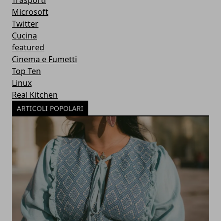
Trasporti
Microsoft
Twitter
Cucina
featured
Cinema e Fumetti
Top Ten
Linux
Real Kitchen
ARTICOLI POPOLARI