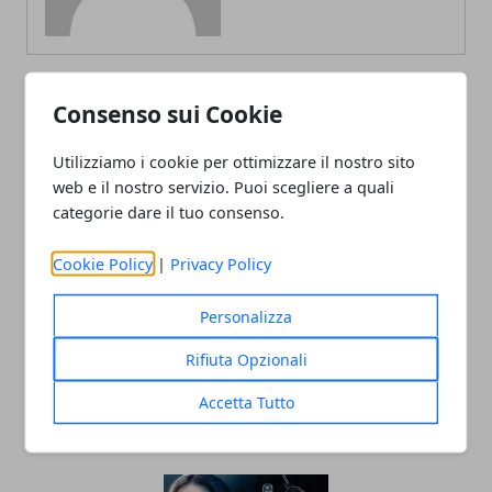
Consenso sui Cookie
ARTICOLI CORRELATI
Utilizziamo i cookie per ottimizzare il nostro sito
web e il nostro servizio. Puoi scegliere a quali
categorie dare il tuo consenso.
Cookie Policy
|
Privacy Policy
Personalizza
Rifiuta Opzionali
Star Wars The Last Jedi, rivelato il titolo
di Episodio VIII
Accetta Tutto
24/01/2017