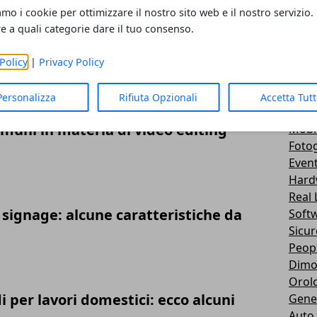
Busi
amo i cookie per ottimizzare il nostro sito web e il nostro servizio.
hi-te
re a quali categorie dare il tuo consenso.
ti dalla robotica industriale
Scie
Gadge
Policy
|
Privacy Policy
Appl
Inter
Personalizza
Rifiuta Opzionali
Accetta Tut
Senz
comuni in materia di video editing
Mobi
Fotog
Event
Hard
Real 
 signage: alcune caratteristiche da
Soft
Sicur
Peop
Dimo
Orol
i per lavori domestici: ecco alcuni
Gene
Auto