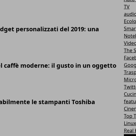
TV
audi
Ecol
gadget personalizzati del 2019: una
Smar
Note
Vide
The S
Face
 caffè moderne: il gusto in un oggetto
Goog
Trasp
Micr
Twitt
Cuci
abilmente le stampanti Toshiba
feat
Cine
Top 
Linux
Real 