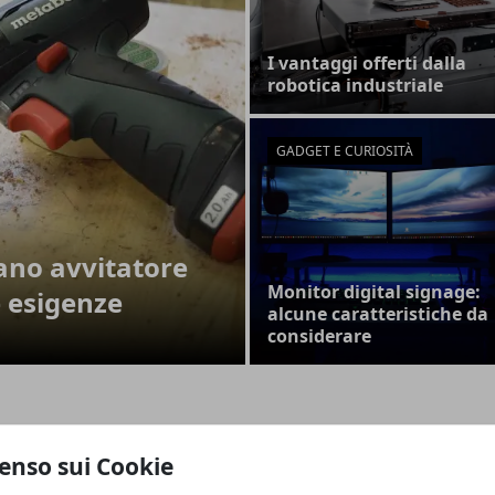
I vantaggi offerti dalla
robotica industriale
GADGET E CURIOSITÀ
pano avvitatore
Monitor digital signage:
e esigenze
alcune caratteristiche da
considerare
il trapano avvitatore perfetto per le
ze
enso sui Cookie
CAT