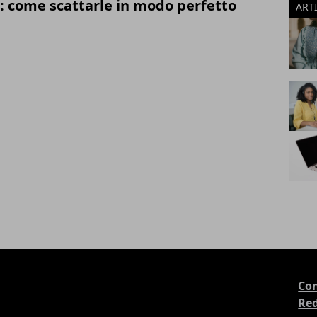
: come scattarle in modo perfetto
ART
Con
Re