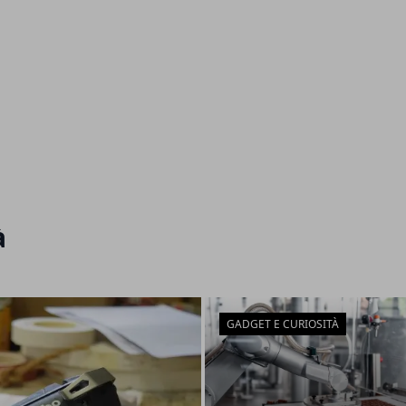
à
GADGET E CURIOSITÀ