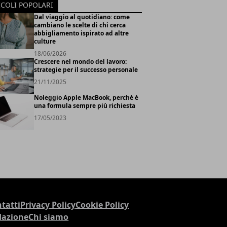
ICOLI POPOLARI
Dal viaggio al quotidiano: come
cambiano le scelte di chi cerca
abbigliamento ispirato ad altre
culture
18/06/2026
Crescere nel mondo del lavoro:
strategie per il successo personale
21/11/2025
Noleggio Apple MacBook, perché è
una formula sempre più richiesta
17/05/2023
tatti
Privacy Policy
Cookie Policy
dazione
Chi siamo