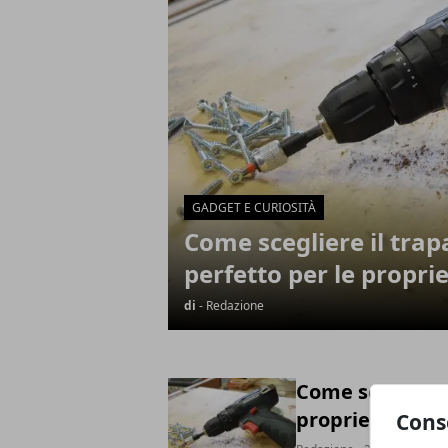
GADGET E CURIOSITÀ
Come scegliere il tra
perfetto per le propri
di
- Redazione
Come scegliere 
proprie esigen
Cons