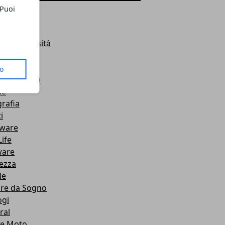
ness
 Puoi
ch
nza
t e Curiosità
e
net
to
a categoria
le
rafia
i
ware
Life
ware
ezza
le
re da Sogno
ogi
ral
 e Moto