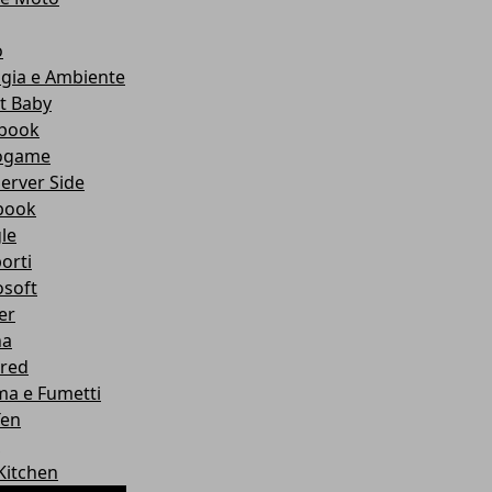
o
ogia e Ambiente
t Baby
book
ogame
erver Side
book
le
orti
osoft
er
na
ured
ma e Fumetti
Ten
Kitchen