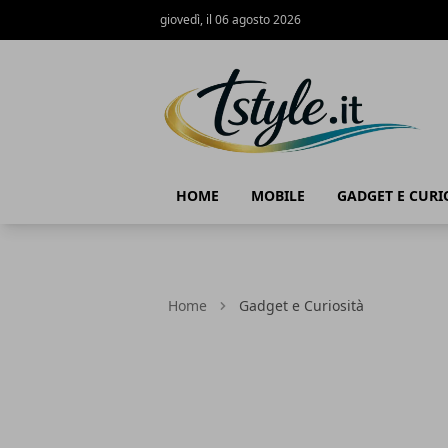
giovedì, il 06 agosto 2026
TStyle - Notizie su Tecnologia e Innov
HOME
MOBILE
GADGET E CURI
Home
Gadget e Curiosità