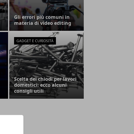
Gli errori più comuni in
materia di video editing
GADGET E CURIOSITÀ
Scelta dei chiodi per lavori
domestici: ecco alcuni
consigli utili
EGORIE