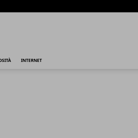
azione
OSITÀ
INTERNET