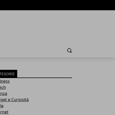
Cerca
TEGORIE
iness
tech
enza
get e Curiosità
le
ernet