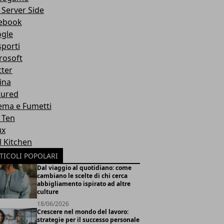
 Server Side
ebook
gle
sporti
rosoft
tter
ina
tured
ema e Fumetti
 Ten
ux
l Kitchen
TICOLI POPOLARI
Dal viaggio al quotidiano: come
cambiano le scelte di chi cerca
abbigliamento ispirato ad altre
culture
18/06/2026
Crescere nel mondo del lavoro:
strategie per il successo personale