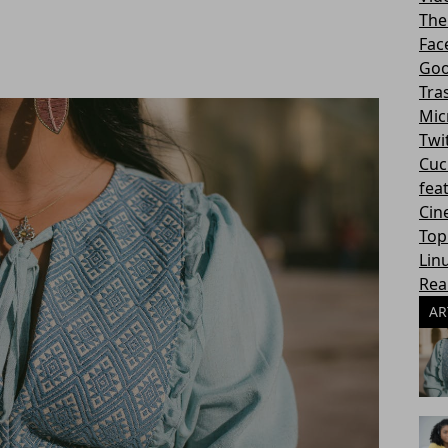
The
Fac
Goo
Tra
Mic
Twi
Cuc
fea
Cin
Top
Lin
Rea
AR