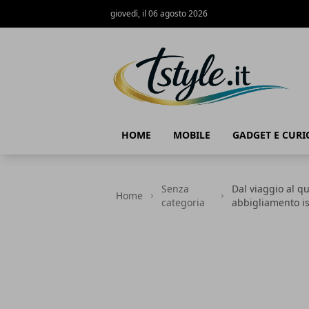
giovedì, il 06 agosto 2026
TStyle - Notizie su Tecnologia e Innov
HOME
MOBILE
GADGET E CURI
Senza
Dal viaggio al q
Home
categoria
abbigliamento is