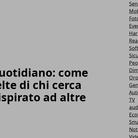
Sen
Mob
Fot
Eve
Har
Real
Sof
Sic
Peo
quotidiano: come
Dim
Oro
lte di chi cerca
Gen
Aut
spirato ad altre
TV
aud
Eco
Sma
Not
Vid