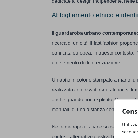
dedicate al design indipendente, nelle 
Abbigliamento etnico e ident
Il
guardaroba urbano contemporane
ricerca di unicità. Il fast fashion propone 
ogni città europea. In questo contesto, l’
un elemento di differenziazione.
Un abito in cotone stampato a mano, una
realizzato con tessuti naturali non si l
anche quando non esplicito. Parlano di a
manuali, di una distanza consapevole dal
Cons
Utilizzi
Nelle metropoli italiane si osserva un ut
sceglie
contesti alternativi o festival estivi, ma