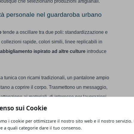
boutique che selezionano produzioni artigianali.
ità personale nel guardaroba urbano
o
tende a oscillare tra due poli: standardizzazione e
collezioni rapide, colori simili, linee replicabili in
abbigliamento ispirato ad altre culture
introduce
 tunica con ricami tradizionali, un pantalone ampio
imitano a coprire il corpo. Trasmettono un messaggio,
ttenzione ai materiali, di interesse per lavorazioni
le catene produttive industriali.
enso sui Cookie
amo i cookie per ottimizzare il nostro sito web e il nostro servizio.
ilizzo trasversale di questi capi. Non più confinati a
re a quali categorie dare il tuo consenso.
 inseriti in combinazioni miste: giacca sartoriale sopra