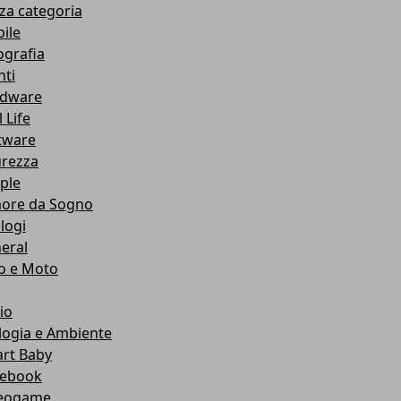
za categoria
ile
ografia
nti
dware
 Life
tware
urezza
ple
ore da Sogno
logi
eral
o e Moto
io
logia e Ambiente
rt Baby
ebook
eogame