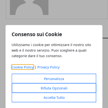
Consenso sui Cookie
ARTICOLI CORRELATI
Utilizziamo i cookie per ottimizzare il nostro sito
web e il nostro servizio. Puoi scegliere a quali
categorie dare il tuo consenso.
Cookie Policy
|
Privacy Policy
Personalizza
I modelli e le caratteristiche da valutare
Rifiuta Opzionali
per acquistare un notebook
Accetta Tutto
02/08/2018