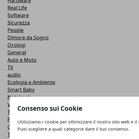
Hardware
Real Life
Software
Sicurezza
People
Dimore da Sogno
Orologi
General
Auto e Moto
TV
audio
Ecologia e Ambiente
Smart Baby
Notebook
Videogame
Consenso sui Cookie
The Server Side
Facebook
Utilizziamo i cookie per ottimizzare il nostro sito web e il
Google
Puoi scegliere a quali categorie dare il tuo consenso.
Trasporti