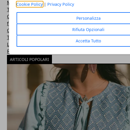
Microsoft
Cookie Policy
|
Privacy Policy
Twitter
Cucina
Personalizza
featured
Rifiuta Opzionali
Cinema e Fumetti
Top Ten
Accetta Tutto
Linux
Real Kitchen
ARTICOLI POPOLARI