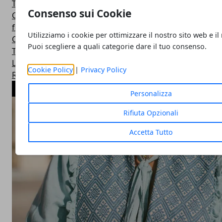
Twitter
Consenso sui Cookie
Cucina
featured
Utilizziamo i cookie per ottimizzare il nostro sito web e il
Cinema e Fumetti
Puoi scegliere a quali categorie dare il tuo consenso.
Top Ten
Linux
Cookie Policy
|
Privacy Policy
Real Kitchen
ARTICOLI POPOLARI
Personalizza
Rifiuta Opzionali
Accetta Tutto