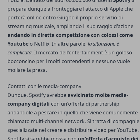
notizia. Dall'alto dei suoi 60.000.000 di utenti
Spotify
si
prepara dunque a fronteggiare
l'attacco di Apple
che
porterà online entro Giugno il proprio servizio di
streaming musicale, ampliando il suo raggio d'azione
andando in diretta competizione con colossi come
Youtube
o Netflix. In altre parole:
la situazione è
complicata
. Il mercato dell'entertainment è un goloso
bocconcino per i molti contendenti e nessuno vuole
mollare la presa.
Contatti con le media-company
Dunque, Spotify avrebbe
avvicinato molte media-
company digitali
con un'offerta di partnership
andandole a pescare in quello che viene comunemente
chiamato multi-channel network. Si tratta di compagnie
specializzate nel creare e distribuire video per YouTube.
Spotify si sarebbe mossa con
un'offerta d'acquisto dei