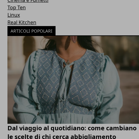
Cinema e Fumetti
Top Ten
Linux
Real Kitchen
ARTICOLI POPOLARI
Dal viaggio al quotidiano: come cambiano
le scelte di chi cerca abbigliamento