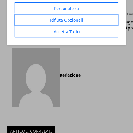
Personalizza
Articolo Precedente
Articolo Successivo
Rifiuta Opzionali
Google introduce le pre-
Facebook: landing page
registrazioni nel Play Store
dopo avere installato un'App
Accetta Tutto
Redazione
ARTICOLI CORRELATI