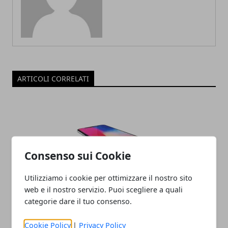
ARTICOLI CORRELATI
Consenso sui Cookie
Utilizziamo i cookie per ottimizzare il nostro sito
Oppo X 2021: Recensione
web e il nostro servizio. Puoi scegliere a quali
categorie dare il tuo consenso.
08/06/2022
Cookie Policy
|
Privacy Policy