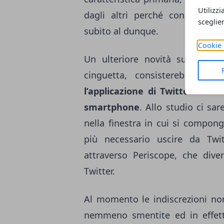
Utilizzi
dagli altri perché consente 
sceglie
subito al dunque.
Cookie 
Un ulteriore novità su cui gli
cinguetta, consisterebbe nel
l’applicazione di Twitter che 
smartphone
. Allo studio ci sar
nella finestra in cui si compo
più necessario uscire da Twit
attraverso Periscope, che dive
Twitter.
Al momento le indiscrezioni no
nemmeno smentite ed in effetti 