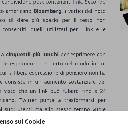
o condividono post contenenti link. Secondo
sito americano
Bloomberg
, i vertici del noto
iso di dare più spazio per il testo non
onsentiti, quelli utilizzati per i link e le
a a
cinguettii più lunghi
per esprimere con
uole esprimere, non certo nel modo in cui
cui la libera espressione di pensiero non ha
e consiste in un aumento sostanziale dei
e visto che un link può rubarci fino a 24
ricano, Twitter punta a trasformarsi per
 ai suoi utenti ma allo stesso tempo vuole
 cui i 140 caratteri rappresentano la sua
enso sui Cookie
ento che contraddistingue il social network