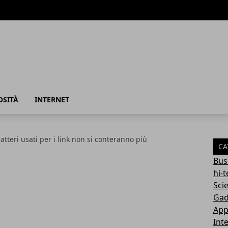
azione
OSITÀ
INTERNET
ratteri usati per i link non si conteranno più
CA
Bus
hi-
Sci
Gad
App
Int