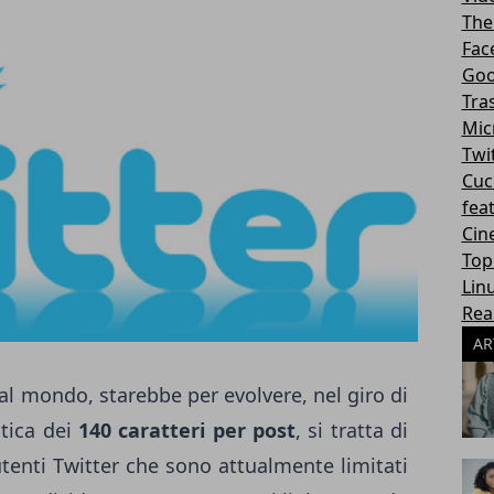
The
Fac
Goo
Tra
Mic
Twi
Cuc
fea
Cin
Top
Lin
Rea
AR
al mondo, starebbe per evolvere, nel giro di
itica dei
140 caratteri per post
, si tratta di
utenti Twitter che sono attualmente limitati