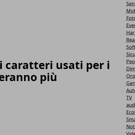
Sen
Mob
Fot
Eve
Har
Real
Sof
Sic
i caratteri usati per i
Peo
Dim
teranno più
Oro
Gen
Aut
TV
aud
Eco
Sma
Not
Vid