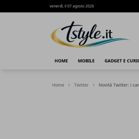
venerdì, il 07 agosto 2026
TStyle - Notizie su Tecnologia e Innov
HOME
MOBILE
GADGET E CURI
Home
Twitter
Novità Twitter: i ca