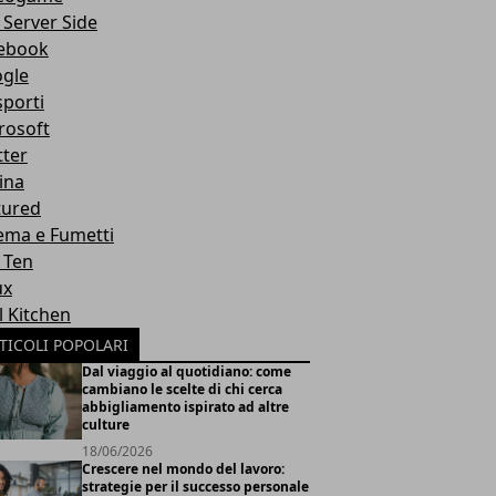
 Server Side
ebook
gle
sporti
rosoft
tter
ina
tured
ema e Fumetti
 Ten
ux
l Kitchen
TICOLI POPOLARI
Dal viaggio al quotidiano: come
cambiano le scelte di chi cerca
abbigliamento ispirato ad altre
culture
18/06/2026
Crescere nel mondo del lavoro:
strategie per il successo personale