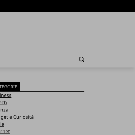
Cerca
TEGORIE
iness
tech
enza
get e Curiosità
le
ernet