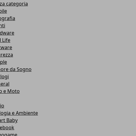
za categoria
ile
ografia
nti
dware
 Life
tware
urezza
ple
ore da Sogno
logi
eral
o e Moto
io
logia e Ambiente
rt Baby
ebook
eogame