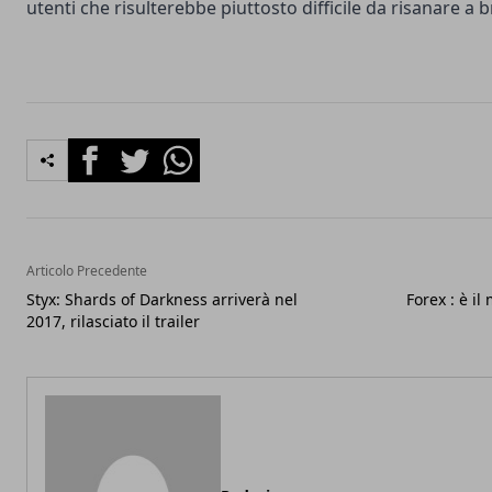
utenti che risulterebbe piuttosto difficile da risanare a 
Facebook
Twitter
Whatsapp
Articolo Precedente
Styx: Shards of Darkness arriverà nel
Forex : è il
2017, rilasciato il trailer