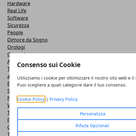
Hardware
Real Life
Software
Sicurezza
People
Dimore da Sogno
Orologi
General
Auto e Moto
Consenso sui Cookie
TV
audio
Utilizziamo i cookie per ottimizzare il nostro sito web e il
Ecologia e Ambiente
Puoi scegliere a quali categorie dare il tuo consenso.
Smart Baby
Notebook
Cookie Policy
|
Privacy Policy
Videogame
The Server Side
Personalizza
Facebook
Rifiuta Opzionali
Google
Trasporti