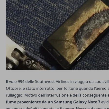
Il volo 994 delle Southwest Airlines in viaggio da Louisvill
Ottobre, è stato interrotto, per fortuna quando l'aereo e
rullaggio. Motivo dell'interruzione e della conseguente
fumo proveniente da un Samsung Galaxy Note 7
evid
ad andare definitivamente in fiamme. Nessun danno a