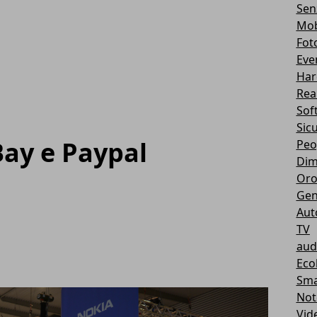
Sen
Mob
Fot
Eve
Har
Real
Sof
Sic
Bay e Paypal
Peo
Dim
Oro
Gen
Aut
TV
aud
Eco
Sma
Not
Vid