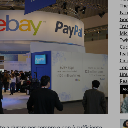
The
Fac
Goo
Tra
Mic
Twi
Cuc
fea
Cin
Top
Lin
Rea
AR
te a durare per sempre e non è sufficiente