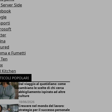
 Server Side
ebook
gle
sporti
rosoft
tter
ina
tured
ema e Fumetti
 Ten
ux
l Kitchen
TICOLI POPOLARI
Dal viaggio al quotidiano: come
cambiano le scelte di chi cerca
abbigliamento ispirato ad altre
culture
18/06/2026
Crescere nel mondo del lavoro:
strategie per il successo personale