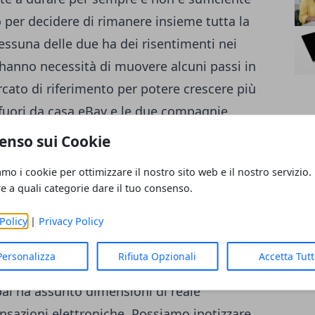
 per decidere di rimanere insieme tutta la
Nessuna delle due ha dei risentimenti nei
hanno necessità di muovere alcuni passi in
ato di riferimento per potere crescere più
 fuori da casa eBay e le due compagnie
Wenig sarà a capo di eBay, mentre per Paypal
enso sui Cookie
. I motivi della scissione sono complessi,
amo i cookie per ottimizzare il nostro sito web e il nostro servizio.
onte di una crescita esponenziale di
re a quali categorie dare il tuo consenso.
he acquistato alcune compagnie come
Policy
|
Privacy Policy
 crescita altrettanto forte del settore
o diretto sostenuto da eBay. Non che eBay
Personalizza
Rifiuta Opzionali
Accetta Tut
 di successo e con fatturati di estremo
pal ha assunto dimensioni di reale
nsazioni elettroniche. Possiamo ipotizzare