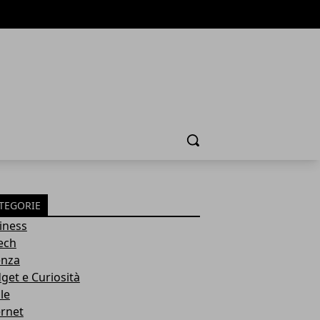
Cerca
TEGORIE
iness
tech
enza
get e Curiosità
le
ernet