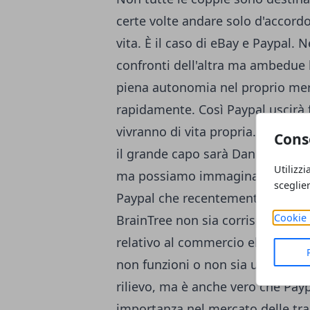
certe volte andare solo d'accordo
vita. È il caso di eBay e Paypal. 
confronti dell'altra ma ambedue 
piena autonomia nel proprio merc
rapidamente. Così Paypal uscirà
vivranno di vita propria. Devin 
Cons
il grande capo sarà Dan Schulman
Utilizzi
ma possiamo immaginare che a fr
sceglie
Paypal che recentemente ha anc
Cookie 
BrainTree non sia corrisposta una
relativo al commercio elettronic
non funzioni o non sia un'azienda
rilievo, ma è anche vero che Pay
importanza nel mercato delle tra