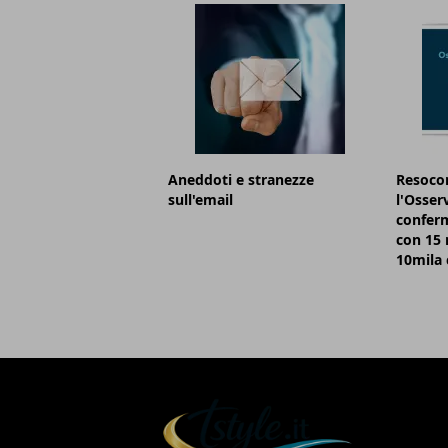
Aneddoti e stranezze
Resocon
sull'email
l'Osser
conferm
con 15 m
10mila 