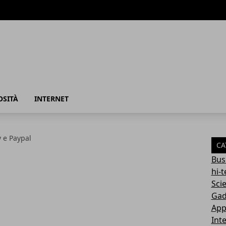
azione
OSITÀ
INTERNET
y e Paypal
CA
Bus
hi-
Sci
Gad
App
Int