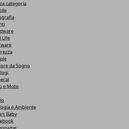
za categoria
ile
ografia
nti
dware
 Life
tware
urezza
ple
ore da Sogno
logi
eral
o e Moto
io
logia e Ambiente
rt Baby
ebook
eogame