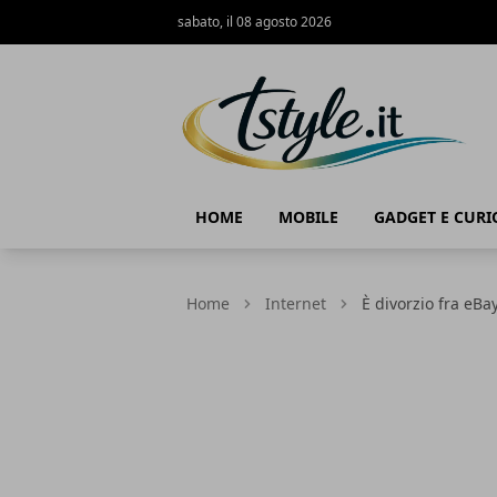
sabato, il 08 agosto 2026
TStyle - Notizie su Tecnologia e Innov
HOME
MOBILE
GADGET E CURI
Home
Internet
È divorzio fra eBa