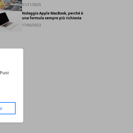
21/11/2025
Noleggio Apple MacBook, perché è
una formula sempre più richiesta
17/05/2023
 Puoi
to