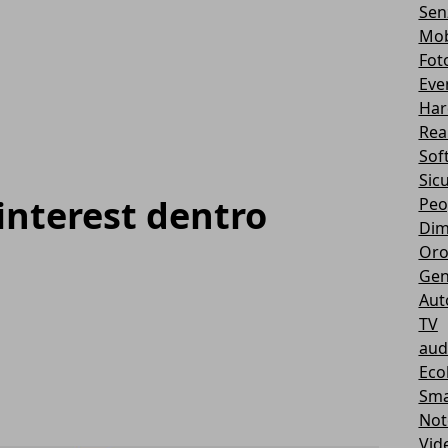
Sen
Mob
Fot
Eve
Har
Real
Sof
Sic
interest dentro
Peo
Dim
Oro
Gen
Aut
TV
aud
Eco
Sma
Not
Vid