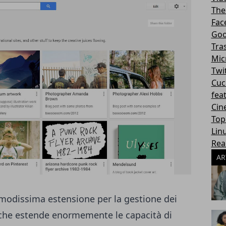
The
Fac
Goo
Tra
Mic
Twi
Cuc
fea
Cin
Top
Lin
Rea
AR
modissima estensione per la gestione dei
che estende enormemente le capacità di