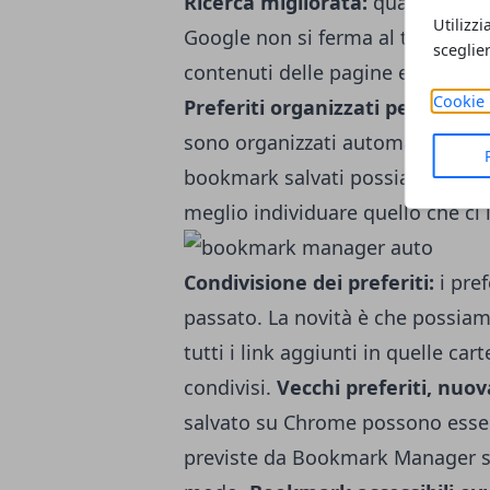
Ricerca migliorata:
quando effet
Utilizzi
Google non si ferma al titolo, ma
sceglie
contenuti delle pagine e delle 
Cookie 
Preferiti organizzati per argom
sono organizzati automaticamen
bookmark salvati possiamo poi sce
meglio individuare quello che ci 
Condivisione dei preferiti:
i pref
passato. La novità è che possia
tutti i link aggiunti in quelle c
condivisi.
Vecchi preferiti, nuov
salvato su Chrome possono essere
previste da Bookmark Manager se