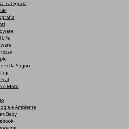
za categoria
ile
ografia
nti
dware
 Life
tware
urezza
ple
ore da Sogno
logi
eral
o e Moto
io
logia e Ambiente
rt Baby
ebook
eogame