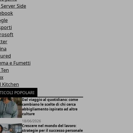
 Server Side
ebook
gle
sporti
rosoft
tter
ina
tured
ema e Fumetti
 Ten
ux
l Kitchen
TICOLI POPOLARI
Dal viaggio al quotidiano: come
cambiano le scelte di chi cerca
abbigliamento ispirato ad altre
culture
18/06/2026
Crescere nel mondo del lavoro:
strategie per il successo personale