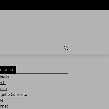
Cerca
TEGORIE
iness
tech
enza
get e Curiosità
le
ernet