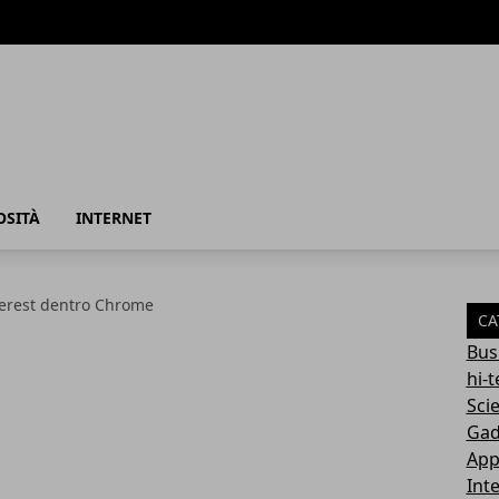
azione
OSITÀ
INTERNET
terest dentro Chrome
CA
Bus
hi-
Sci
Gad
App
Int