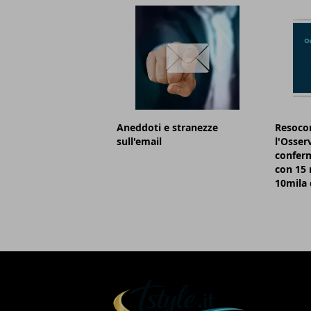
Aneddoti e stranezze
Resocon
sull'email
l'Osser
conferm
con 15 m
10mila 