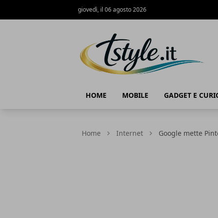
giovedì, il 06 agosto 2026
TStyle - Notizie su Tecnologia e Innov
HOME
MOBILE
GADGET E CURI
Home
Internet
Google mette Pin