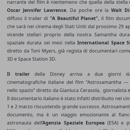
narrante del film è nientemeno che quella della stella
Oscar
Jennifer Lawrence
. Da poche ore la
Walt D
diffuso il trailer di
"A Beautiful Planet"
, il film docu
che sarà nei cinema degli Stati Uniti dal prossimo 29 ap
vicende stellari proprio della nostra Samantha dur
spaziale durata sei mesi nella
International Space S
diretto da Toni Myers, già regista di documentari com
3D e Space Station 3D.
Il trailer
della Disney arriva a due giorni dall
cinematografiche italiane del film
“Astrosamantha — 
nello spazio”
diretto da Gianluca Cerasola, giornalista 
Il documentario italiano è stato infatti distribuito nei cin
1 e 2 marzo riscuotendo grande successo. Astrosamant
documento, ma è un viaggio emozionante al fianco d
astronauta dell
’Agenzia Spaziale Europea
(ESA) e pi