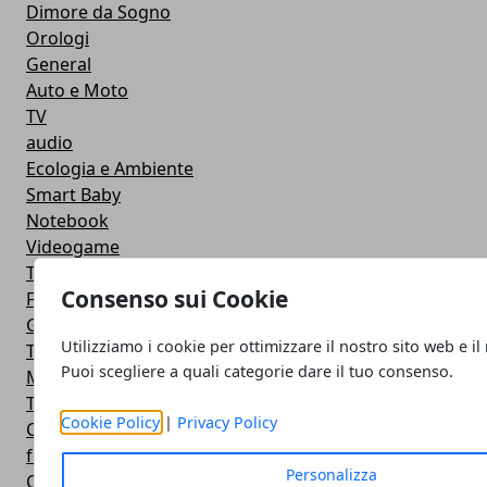
Dimore da Sogno
Orologi
General
Auto e Moto
TV
audio
Ecologia e Ambiente
Smart Baby
Notebook
Videogame
The Server Side
Consenso sui Cookie
Facebook
Google
Utilizziamo i cookie per ottimizzare il nostro sito web e il
Trasporti
Puoi scegliere a quali categorie dare il tuo consenso.
Microsoft
Twitter
Cookie Policy
|
Privacy Policy
Cucina
featured
Personalizza
Cinema e Fumetti