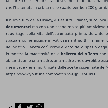
Militare, che ripercorre l’addestramento dell’italiana de
che l’ha tenuta in orbita nello spazio per ben 200 giorni.
Il nuovo film della Disney, A Beautiful Planet, si colloc
documentari
ma con uno scopo molto più ambizioso di
reportage della vita dell’astronauta prima, durante
spaziale come accade in Astrosamantha. Il film americ
del nostro Pianeta così come è visto dallo spazio dagl
in mostra la maestosità della
bellezza della Terra
che c
abitanti come una madre, una madre che dovrebbe esse
che invece viene mortificata dalle scelte dissennate del
https://www.youtube.com/watch?v=QJpLjXbGIkQ
Facebook
Twitter
Whatsapp