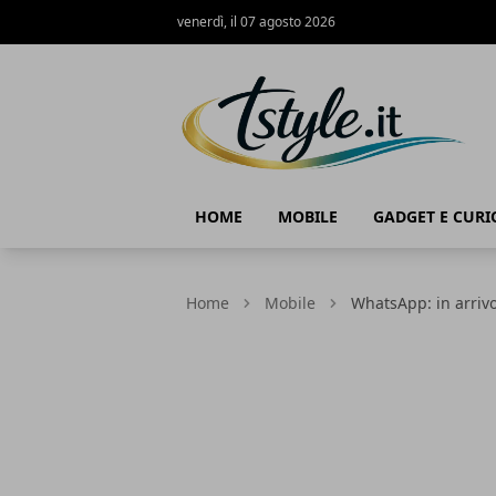
venerdì, il 07 agosto 2026
TStyle - Notizie su Tecnologia e Innov
HOME
MOBILE
GADGET E CURI
Home
Mobile
WhatsApp: in arrivo