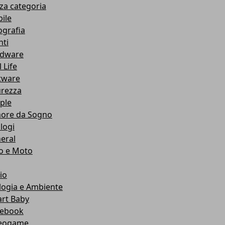
za categoria
ile
ografia
nti
dware
 Life
tware
urezza
ple
ore da Sogno
logi
eral
o e Moto
io
logia e Ambiente
rt Baby
ebook
eogame