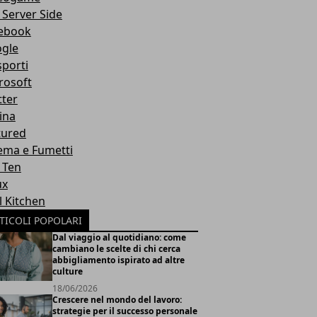
 Server Side
ebook
gle
sporti
rosoft
tter
ina
tured
ema e Fumetti
 Ten
ux
l Kitchen
TICOLI POPOLARI
Dal viaggio al quotidiano: come
cambiano le scelte di chi cerca
abbigliamento ispirato ad altre
culture
18/06/2026
Crescere nel mondo del lavoro:
strategie per il successo personale