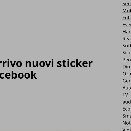
Sen
Mob
Fot
Eve
Har
Real
Sof
Sic
rivo nuovi sticker
Peo
Dim
acebook
Oro
Gen
Aut
TV
aud
Eco
Sma
Not
Vid