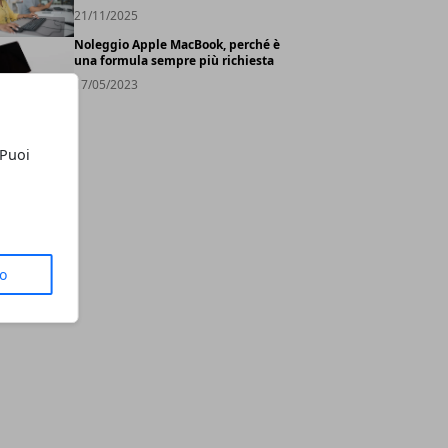
21/11/2025
Noleggio Apple MacBook, perché è
una formula sempre più richiesta
17/05/2023
 Puoi
to