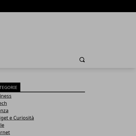
Cerca
TEGORIE
iness
tech
enza
get e Curiosità
le
ernet