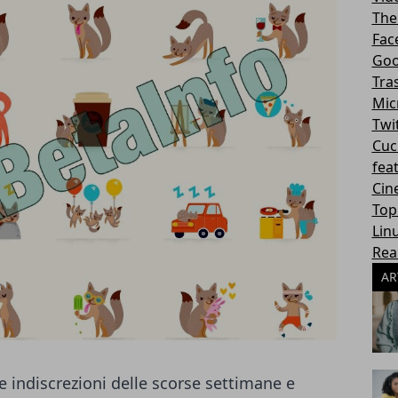
The
Fac
Goo
Tra
Mic
Twi
Cuc
fea
Cin
Top
Lin
Rea
AR
 indiscrezioni delle scorse settimane e