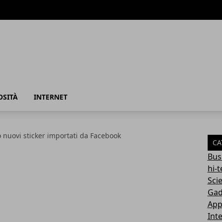
azione
OSITÀ
INTERNET
 nuovi sticker importati da Facebook
CA
Bus
hi-
Sci
Gad
App
Int