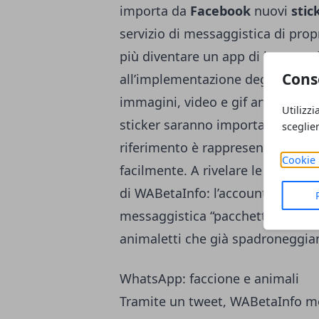
importa da
Facebook
nuovi
stic
servizio di messaggistica di pro
più diventare un app di intratten
Cons
all’implementazione degli sticker
immagini, video e gif animate. N
Utilizzi
sticker saranno importati nell’ap
sceglie
riferimento è rappresentato da F
Cookie 
facilmente. A rivelare le ultime n
di WABetaInfo: l’account social s
messaggistica “pacchetti di ades
animaletti che già spadroneggia
WhatsApp: faccione e animali
Tramite un tweet, WABetaInfo mo