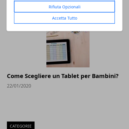
Passare a Kena: ecco alcuni utili consigli
Rifiuta Opzionali
11/12/2020
Accetta Tutto
Come Scegliere un Tablet per Bambini?
22/01/2020
CATEGORIE