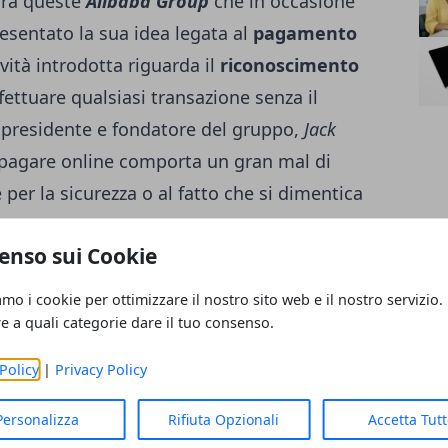
 Tra queste
Alibaba Group
che in occasione
esentato la sua idea legata al
pagamento
vità introdotta riguarda il
riconoscimento
ettuare qualsiasi transazione senza il
l presidente e fondatore del gruppo,
Jack
a pagare online comporta un gran mal di
per la sicurezza o al fatto che si dimentica
ts to buy things is always a big headache,”
enso sui Cookie
ry about security. Today we’ll show you a new
 will buy things online”.
L’obiettivo è quindi
amo i cookie per ottimizzare il nostro sito web e il nostro servizio.
 e di fare in modo che questa tecnologia
re a quali categorie dare il tuo consenso.
ione che già di per sé dovrebbe esserlo.
Policy
|
Privacy Policy
e il
pagamento via
mobile
semplice come
Personalizza
Rifiuta Opzionali
Accetta Tut
trato simulando in prima persona come