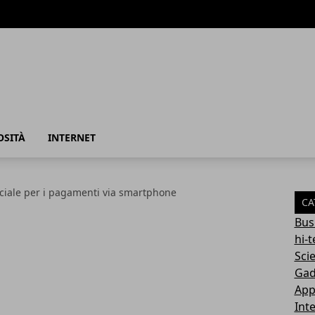
azione
OSITÀ
INTERNET
ciale per i pagamenti via smartphone
CA
Bus
hi-
Sci
Gad
App
Int