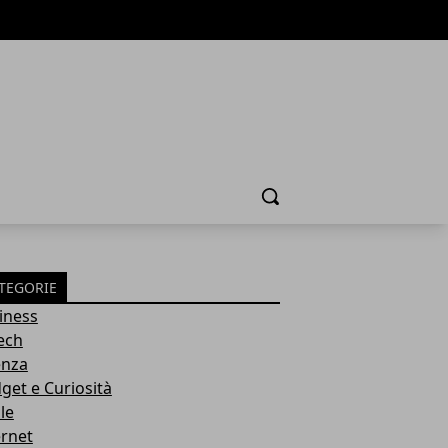
Cerca
TEGORIE
iness
tech
enza
get e Curiosità
le
ernet