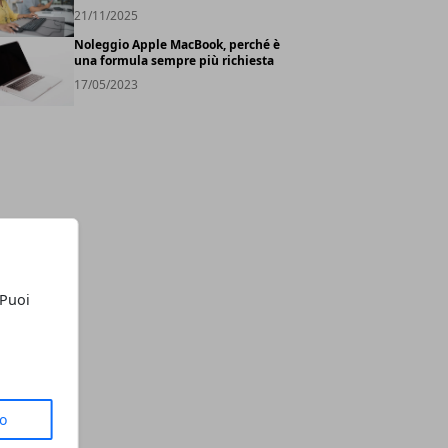
21/11/2025
Noleggio Apple MacBook, perché è
una formula sempre più richiesta
17/05/2023
 Puoi
to