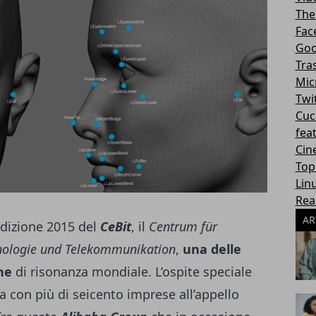
The
Fac
Goo
Tra
Mic
Twi
Cuc
fea
Cin
Top
Lin
Rea
AR
edizione 2015 del
CeBit
, il
Centrum für
nologie und Telekommunikation
,
una delle
he
di risonanza mondiale. L’ospite speciale
 con più di seicento imprese all’appello