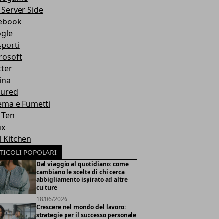
 Server Side
ebook
gle
sporti
rosoft
tter
ina
tured
ema e Fumetti
 Ten
ux
l Kitchen
TICOLI POPOLARI
Dal viaggio al quotidiano: come
cambiano le scelte di chi cerca
abbigliamento ispirato ad altre
culture
18/06/2026
Crescere nel mondo del lavoro:
strategie per il successo personale