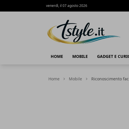
venerdì, il 07 agosto 2026
TStyle - Notizie su Tecnologia e Innov
HOME
MOBILE
GADGET E CURI
Home
Mobile
Riconoscimento fac