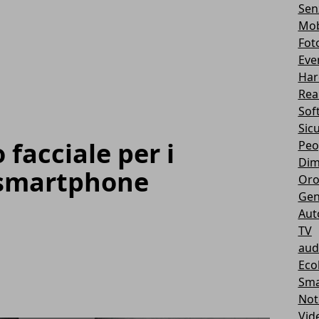
Sen
Mob
Fot
Eve
Har
Real
Sof
Sic
facciale per i
Peo
Dim
 smartphone
Oro
Gen
Aut
TV
aud
Eco
Sma
Not
Vid