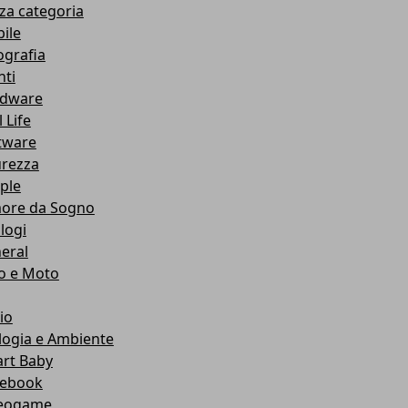
za categoria
ile
ografia
nti
dware
 Life
tware
urezza
ple
ore da Sogno
logi
eral
o e Moto
io
logia e Ambiente
rt Baby
ebook
eogame