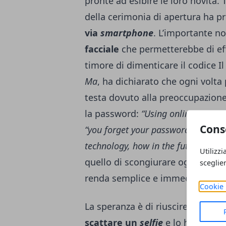
pronte ad esibire le loro novità.
della cerimonia di apertura ha pr
via
smartphone
. L’importante no
facciale
che permetterebbe di eff
timore di dimenticare il codice I
Ma
, ha dichiarato che ogni volt
testa dovuto alla preoccupazione 
la password:
“Using online paymen
Cons
“you forget your password, you wor
technology, how in the future people
Utilizzi
quello di scongiurare ogni ansia
sceglie
renda semplice e immediata un’az
Cookie 
La speranza è di riuscire a render
scattare un
selfie
e lo ha dimos