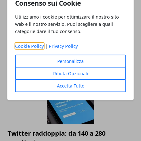
Consenso sui Cookie
Utilizziamo i cookie per ottimizzare il nostro sito
web e il nostro servizio. Puoi scegliere a quali
categorie dare il tuo consenso.
Twitter, abbiamo un problema: meglio
Cookie Policy
|
Privacy Policy
cambiare la password
Personalizza
04/05/2018
Rifiuta Opzionali
Accetta Tutto
Twitter raddoppia: da 140 a 280