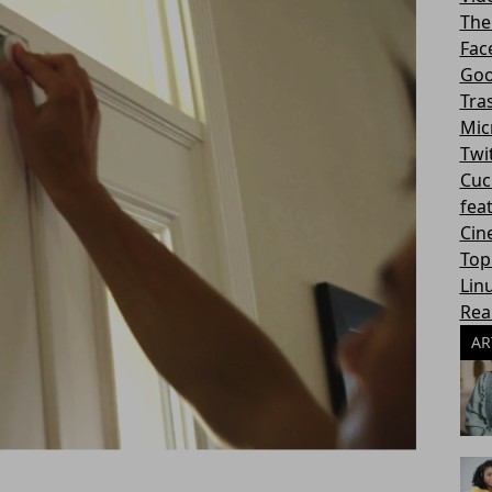
The
Fac
Goo
Tra
Mic
Twi
Cuc
fea
Cin
Top
Lin
Rea
AR