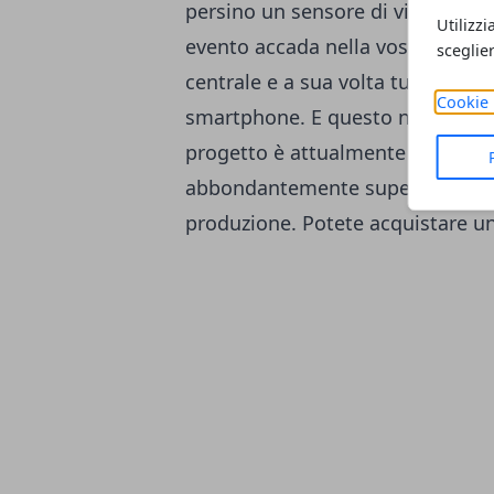
persino un sensore di vibrazione.
Utilizzi
evento accada nella vostra casa. 
sceglie
centrale e a sua volta tutto vien
Cookie 
smartphone. E questo naturalmente
progetto è attualmente in fase di
abbondantemente superato la sog
produzione. Potete acquistare un