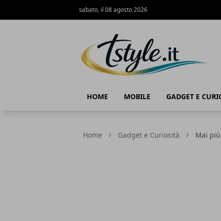
sabato, il 08 agosto 2026
TStyle - Notizie su Tecnologia e Innov
HOME
MOBILE
GADGET E CURI
Home
Gadget e Curiosità
Mai più