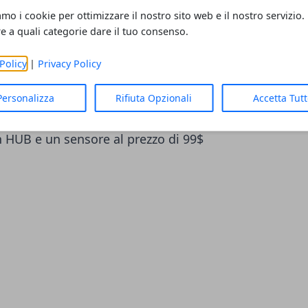
 In definitiva può controllare qualunque
amo i cookie per ottimizzare il nostro sito web e il nostro servizio.
Il sensore trasmette tutti i dati ad un HUB
re a quali categorie dare il tuo consenso.
e trasmesso ad un'applicazione installata su
Policy
|
Privacy Policy
 vi garantisce il totale controllo. Il
 raccolta fondi su KickStarter ma ha già
Personalizza
Rifiuta Opzionali
Accetta Tut
lia minima richiesta per andare in
 HUB e un sensore al prezzo di 99$