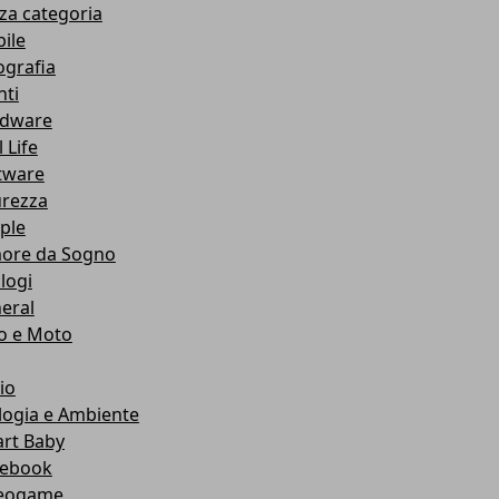
za categoria
ile
ografia
nti
dware
 Life
tware
urezza
ple
ore da Sogno
logi
eral
o e Moto
io
logia e Ambiente
rt Baby
ebook
eogame