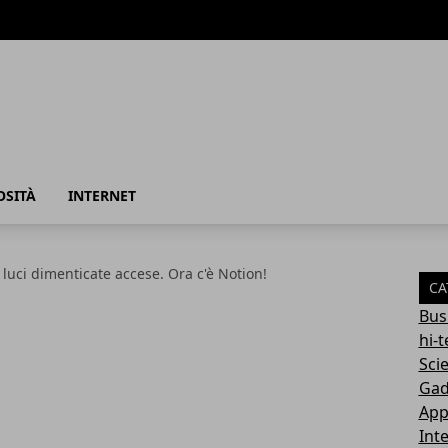
azione
OSITÀ
INTERNET
 luci dimenticate accese. Ora c'è Notion!
CA
Bus
hi-
Sci
Gad
App
Int