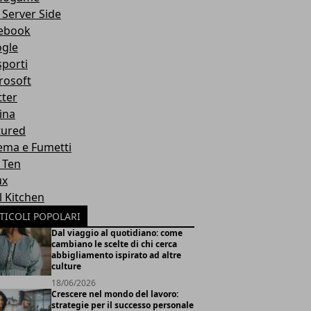
 Server Side
ebook
gle
sporti
rosoft
tter
ina
tured
ema e Fumetti
 Ten
ux
l Kitchen
TICOLI POPOLARI
Dal viaggio al quotidiano: come
cambiano le scelte di chi cerca
abbigliamento ispirato ad altre
culture
18/06/2026
Crescere nel mondo del lavoro:
strategie per il successo personale