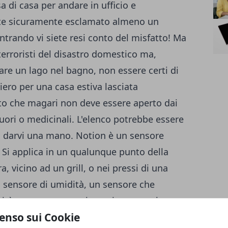
sa di casa per andare in ufficio e
ete sicuramente esclamato almeno un
ntrando vi siete resi conto del misfatto! Ma
 terroristi del disastro domestico ma,
vare un lago nel bagno, non essere certi di
iero per una casa estiva lasciata
o che magari non deve essere aperto dai
uori o medicinali. L'elenco potrebbe essere
a darvi una mano. Notion è un sensore
. Si applica in un qualunque punto della
a, vicino ad un grill, o nei pressi di una
n sensore di umidità, un sensore che
sità, un sensore per i suoni, uno per la
enso sui Cookie
orientamento, un sensore di prossimità e