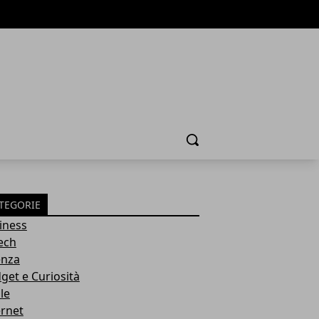
Cerca
TEGORIE
iness
tech
enza
get e Curiosità
le
ernet