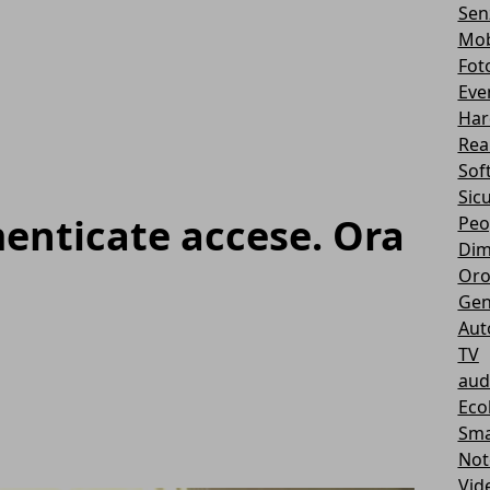
Sen
Mob
Fot
Eve
Har
Real
Sof
Sic
menticate accese. Ora
Peo
Dim
Oro
Gen
Aut
TV
aud
Eco
Sma
Not
Vid