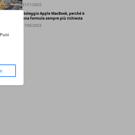
21/11/2025
Noleggio Apple MacBook, perché è
una formula sempre più richiesta
17/05/2023
 Puoi
to