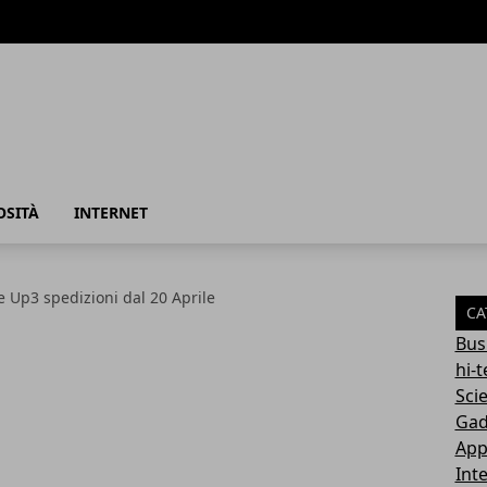
azione
OSITÀ
INTERNET
 Up3 spedizioni dal 20 Aprile
CA
Bus
hi-
Sci
Gad
App
Int