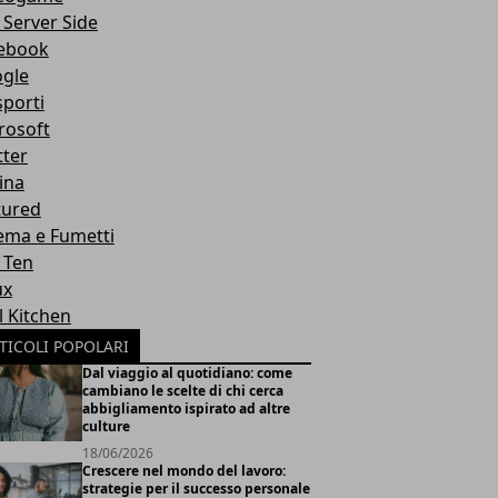
 Server Side
ebook
gle
sporti
rosoft
tter
ina
tured
ema e Fumetti
 Ten
ux
l Kitchen
TICOLI POPOLARI
Dal viaggio al quotidiano: come
cambiano le scelte di chi cerca
abbigliamento ispirato ad altre
culture
18/06/2026
Crescere nel mondo del lavoro:
strategie per il successo personale