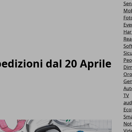
Sen
Mob
Fot
Eve
Har
Real
Sof
Sic
dizioni dal 20 Aprile
Peo
Dim
Oro
Gen
Aut
TV
aud
Eco
Sma
Not
Vid