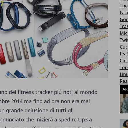
The
Fac
Goo
Tra
Mic
Twi
Cuc
fea
Cin
Top
Lin
Rea
AR
o dei fitness tracker più noti al mondo
mbre 2014
ma fino ad ora non era mai
on grande delusione di tutti gli
nunciato che inizierà a spedire Up3 a