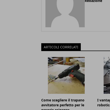
Redazione
ARTICOLI CORRELATI
Come scegliere il trapano
I vantag
avvitatore perfetto per le
robotic
proprie esigenze