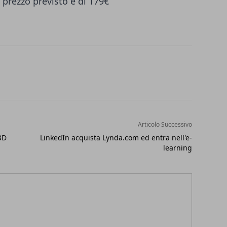
 prezzo previsto è di 179€
Articolo Successivo
3D
LinkedIn acquista Lynda.com ed entra nell'e-
learning