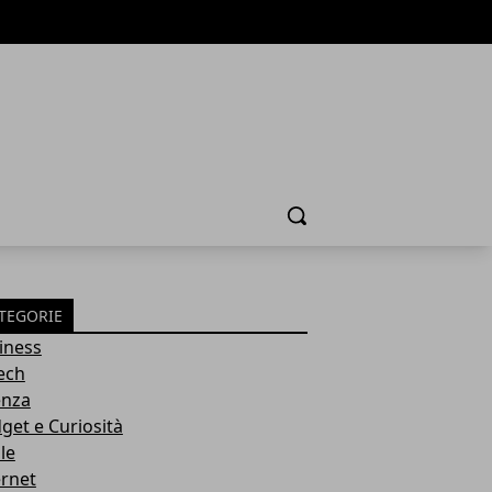
Cerca
TEGORIE
iness
tech
enza
get e Curiosità
le
ernet