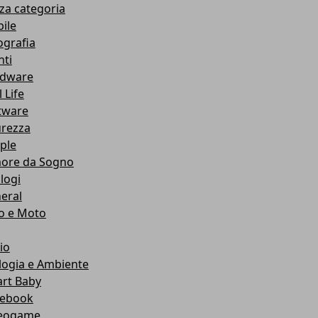
za categoria
ile
ografia
nti
dware
 Life
tware
urezza
ple
ore da Sogno
logi
eral
o e Moto
io
logia e Ambiente
rt Baby
ebook
eogame