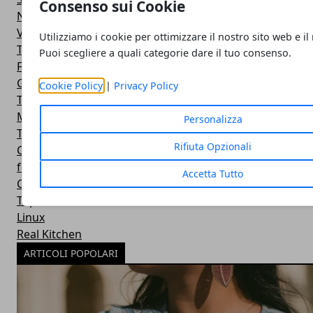
Consenso sui Cookie
Notebook
Videogame
Utilizziamo i cookie per ottimizzare il nostro sito web e il
The Server Side
Puoi scegliere a quali categorie dare il tuo consenso.
Facebook
Google
Cookie Policy
|
Privacy Policy
Trasporti
Microsoft
Personalizza
Twitter
Rifiuta Opzionali
Cucina
featured
Accetta Tutto
Cinema e Fumetti
Top Ten
Linux
Real Kitchen
ARTICOLI POPOLARI