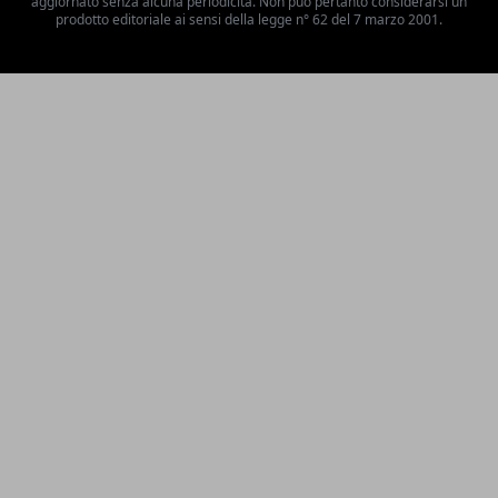
aggiornato senza alcuna periodicità. Non può pertanto considerarsi un
prodotto editoriale ai sensi della legge n° 62 del 7 marzo 2001.