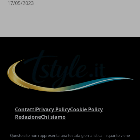
17/05/2023
Contatti
Privacy Policy
Cookie Policy
Redazione
Chi siamo
Questo sito non rappresenta una testata giornalistica in quanto viene