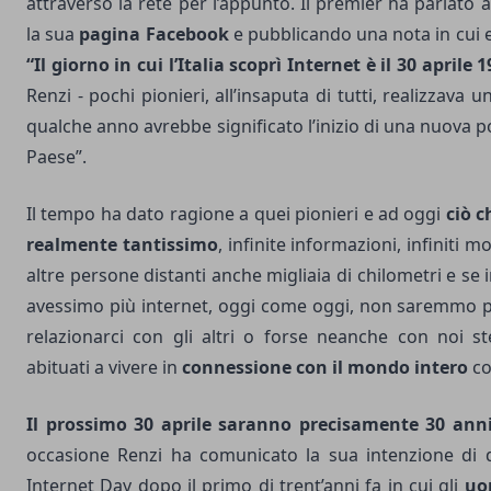
attraverso la rete per l’appunto. Il premier ha parlato ag
la sua
pagina Facebook
e pubblicando una nota in cui e
“Il giorno in cui l’Italia scoprì Internet è il 30 aprile 1
Renzi - pochi pionieri, all’insaputa di tutti, realizzava 
qualche anno avrebbe significato l’inizio di una nuova po
Paese”.
Il tempo ha dato ragione a quei pionieri e ad oggi
ciò c
realmente tantissimo
, infinite informazioni, infiniti 
altre persone distanti anche migliaia di chilometri e s
avessimo più internet, oggi come oggi, non saremmo più
relazionarci con gli altri o forse neanche con noi s
abituati a vivere in
connessione con il mondo intero
co
Il prossimo 30 aprile saranno precisamente 30 anni
occasione Renzi ha comunicato la sua intenzione di d
Internet Day dopo il primo di trent’anni fa in cui gli
uo