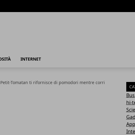
azione
OSITÀ
INTERNET
t Petit-Tomatan ti rifornisce di pomodori mentre corri
CA
Bus
hi-
Sci
Gad
App
Int