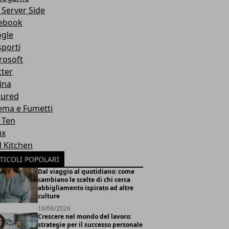
 Server Side
ebook
gle
sporti
rosoft
tter
ina
tured
ema e Fumetti
 Ten
ux
l Kitchen
TICOLI POPOLARI
Dal viaggio al quotidiano: come
cambiano le scelte di chi cerca
abbigliamento ispirato ad altre
culture
18/06/2026
Crescere nel mondo del lavoro:
strategie per il successo personale