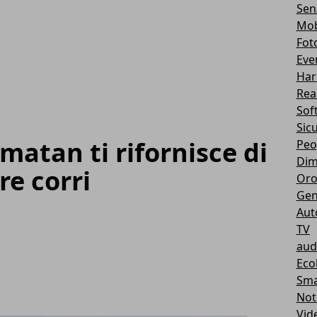
Sen
Mob
Fot
Eve
Har
Real
Sof
Sic
omatan ti rifornisce di
Peo
Dim
e corri
Oro
Gen
Aut
TV
aud
Eco
Sma
Not
Vid