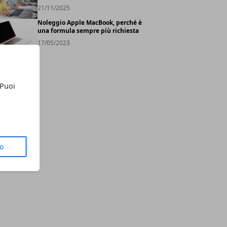
21/11/2025
Noleggio Apple MacBook, perché è
una formula sempre più richiesta
17/05/2023
 Puoi
to