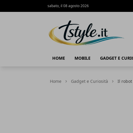
sabato, il 08 agosto 2026
TStyle - Notizie su Tecnologia e Innov
HOME
MOBILE
GADGET E CURI
Home
Gadget e Curiosità
Il robo