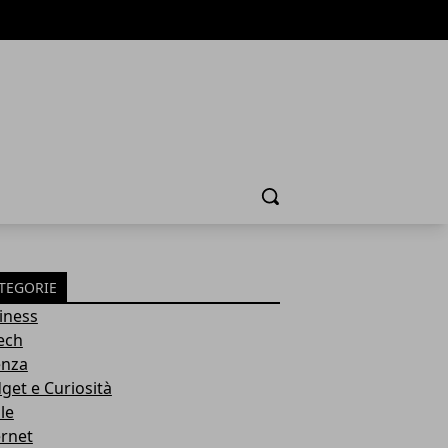
Cerca
TEGORIE
iness
tech
enza
get e Curiosità
le
ernet