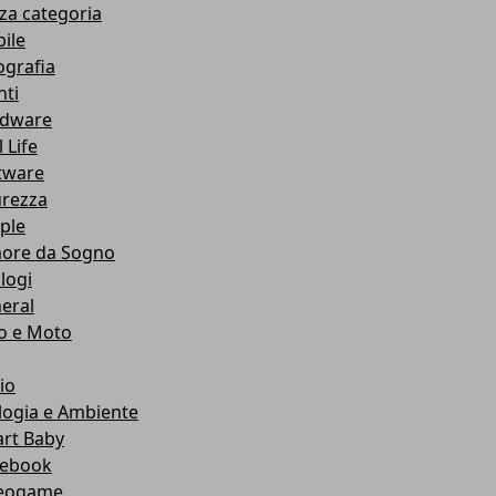
za categoria
ile
ografia
nti
dware
 Life
tware
urezza
ple
ore da Sogno
logi
eral
o e Moto
io
logia e Ambiente
rt Baby
ebook
eogame