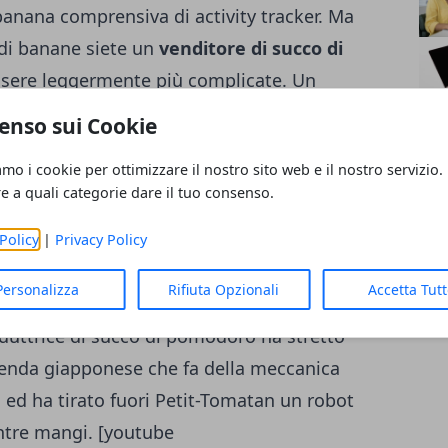
banana
comprensiva di activity tracker. Ma
 di banane siete un
venditore di succo di
ssere leggermente più complicate. Un
collo mentre si corre perché è molto
enso sui Cookie
 arrivi al traguardo di un colore diverso da
amo i cookie per ottimizzare il nostro sito web e il nostro servizio.
la partenza. È anche un frutto complicato
re a quali categorie dare il tuo consenso.
gli stessi ovvi motivi. Per cui se siete un
 volete inventarvi qualcosa per far vedere
Policy
|
Privacy Policy
di Tokyo dovrete inventarvi qualcosa di
Personalizza
Rifiuta Opzionali
Accetta Tut
er-banana dotata di activity tracker. Così
uttrice di succo di pomodoro ha stretto
enda giapponese che fa della meccanica
za ed ha tirato fuori Petit-Tomatan un robot
ntre mangi. [youtube