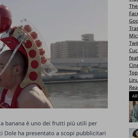
The
Fac
Goo
Tra
Mic
Twi
Cuc
fea
Cin
Top
Lin
Rea
AR
la banana è uno dei frutti più utili per
ti Dole ha presentato a scopi pubblicitari