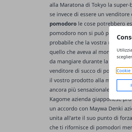
alla Maratona di Tokyo la
super-
se invece di essere un venditore
pomodoro
le cose potrebbero e
pomodoro non si può portare al 
Cons
probabile che la vostra maglietta
Utilizzi
quello che aveva al momento del
sceglie
da mangiare durante la corsa, per 
venditore di succo di pomodoro e
Cookie 
il vostro prodotto alla maratona 
ancora più sensazionale della sup
Kagome azienda giapponese prod
un accordo con
Maywa Denki
azi
unita all'arte il suo punto di for
che ti rifornisce di pomodori me