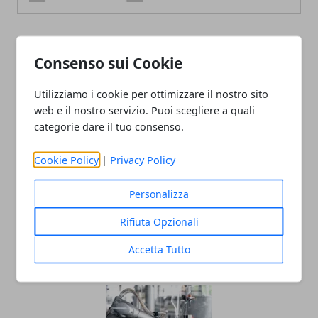
ARTICOLI CORRELATI
Consenso sui Cookie
Utilizziamo i cookie per ottimizzare il nostro sito
web e il nostro servizio. Puoi scegliere a quali
categorie dare il tuo consenso.
Cookie Policy
|
Privacy Policy
Personalizza
Come scegliere il trapano avvitatore
Rifiuta Opzionali
perfetto per le proprie esigenze
Accetta Tutto
30/09/2022