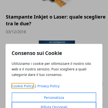
Stampante Inkjet o Laser: quale scegliere
tra le due?
03/12/2018
Consenso sui Cookie
Utilizziamo i cookie per ottimizzare il nostro sito
web e il nostro servizio. Puoi scegliere a quali
categorie dare il tuo consenso.
Mondiali Russia 2018: da Euronics "sconti
Cookie Policy
|
Privacy Policy
in campo" fino al 27 giugno
Personalizza
14/06/2018
Rifiuta Opzionali