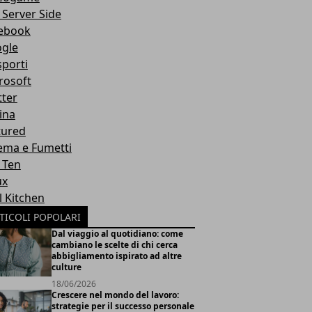
 Server Side
ebook
gle
sporti
rosoft
tter
ina
tured
ema e Fumetti
 Ten
ux
l Kitchen
TICOLI POPOLARI
Dal viaggio al quotidiano: come
cambiano le scelte di chi cerca
abbigliamento ispirato ad altre
culture
18/06/2026
Crescere nel mondo del lavoro:
strategie per il successo personale