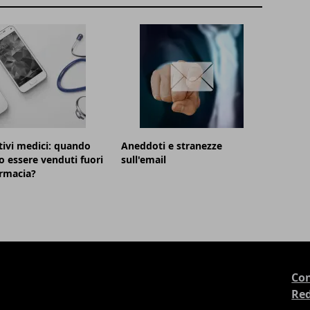
tivi medici: quando
Aneddoti e stranezze
 essere venduti fuori
sull'email
armacia?
Con
Re