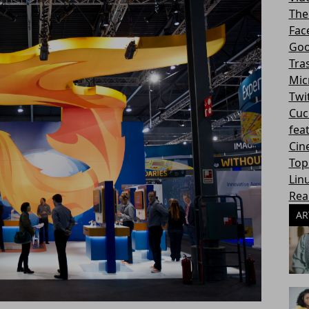
The
Fac
Goo
Tra
Mic
Twi
Cuc
fea
Cin
Top
Lin
Rea
AR