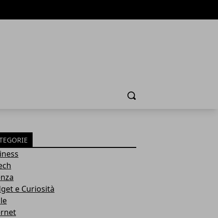
Cerca
TEGORIE
iness
tech
enza
get e Curiosità
le
ernet