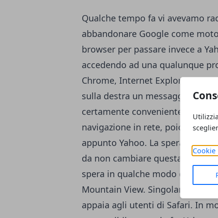
Qualche tempo fa vi avevamo rac
abbandonare Google
come motore
browser per passare invece a Yaho
accedendo ad una qualunque pro
Chrome, Internet Explorer o Oper
Cons
sulla destra un messaggio che vi 
certamente conveniente incoraggia
Utilizzi
navigazione in rete, poiché il mo
sceglie
appunto Yahoo. La speranza è du
Cookie 
da non cambiare questa impostazi
spera in qualche modo di rosicch
Mountain View. Singolare è il fatt
appaia agli utenti di Safari. In 