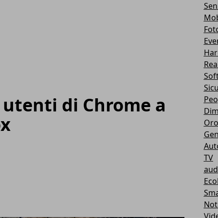
Sen
Mob
Fot
Eve
Har
Real
Sof
Sic
i utenti di Chrome a
Peo
Dim
ox
Oro
Gen
Aut
TV
aud
Eco
Sma
Not
Vid