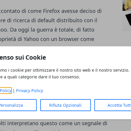
contato di come Firefox avesse deciso di
 di ricerca di default distribuito con il
o. Da oggi la guerra è totale, di fatto
prietà di Yahoo con un browser come
a è molto probabile che vi appaia in alto
enso sui Cookie
invita a passare a Firefox. Per Yahoo è
re gli utenti ad utilizzare Firefox per la
amo i cookie per ottimizzare il nostro sito web e il nostro servizio.
tore di default offerto con questo browser è
re a quali categorie dare il tuo consenso.
nque che in molti siano abbastanza pigri
Policy
|
Privacy Policy
one. Così Yahoo con l'aiuto di Firefox
iare una fetta di mercato al gigante di
Personalizza
Rifiuta Opzionali
Accetta Tut
o che l'invito ad utilizzare Firefox non
molti interpretano questo come un segnale di