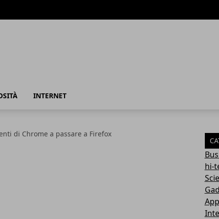
azione
OSITÀ
INTERNET
tenti di Chrome a passare a Firefox
CA
Bus
hi-
Sci
Gad
App
Int