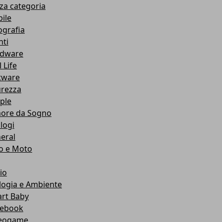
za categoria
ile
ografia
nti
dware
 Life
tware
urezza
ple
ore da Sogno
logi
eral
o e Moto
io
logia e Ambiente
rt Baby
ebook
eogame