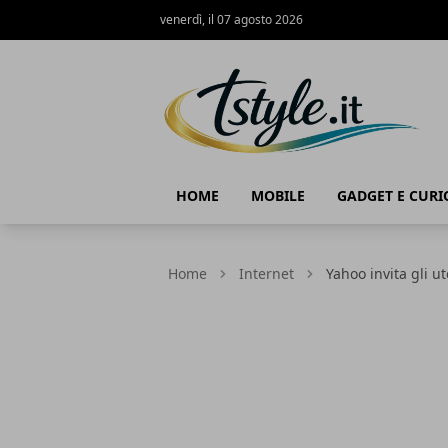
venerdì, il 07 agosto 2026
TStyle - Notizie su Tecnologia e Innov
HOME
MOBILE
GADGET E CURI
Home
Internet
Yahoo invita gli u