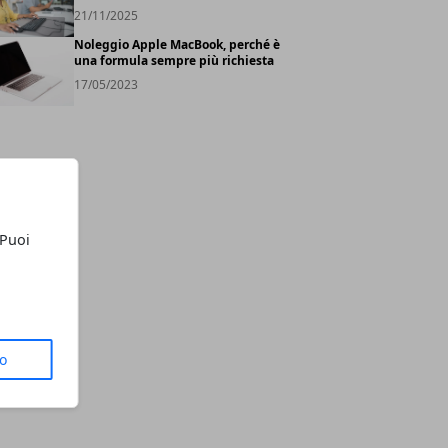
21/11/2025
Noleggio Apple MacBook, perché è
una formula sempre più richiesta
17/05/2023
 Puoi
to