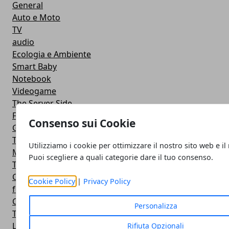
General
Auto e Moto
TV
audio
Ecologia e Ambiente
Smart Baby
Notebook
Videogame
The Server Side
Facebook
Consenso sui Cookie
Google
Trasporti
Utilizziamo i cookie per ottimizzare il nostro sito web e il
Microsoft
Puoi scegliere a quali categorie dare il tuo consenso.
Twitter
Cucina
Cookie Policy
|
Privacy Policy
featured
Cinema e Fumetti
Personalizza
Top Ten
Linux
Rifiuta Opzionali