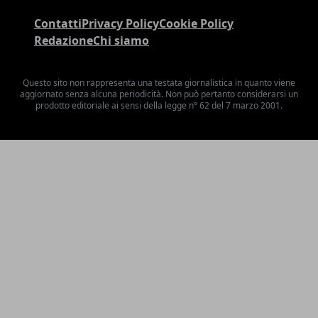
Contatti
Privacy Policy
Cookie Policy
Redazione
Chi siamo
Questo sito non rappresenta una testata giornalistica in quanto viene
aggiornato senza alcuna periodicità. Non può pertanto considerarsi un
prodotto editoriale ai sensi della legge n° 62 del 7 marzo 2001.