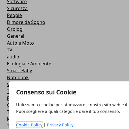
Software
Sicurezza
People
Dimore da Sogno
Orologi
General
Auto e Moto
TV
audio
Ecologia e Ambiente
Smart Baby
Notebook
Videogame
Consenso sui Cookie
The Server Side
Facebook
Utilizziamo i cookie per ottimizzare il nostro sito web e il
Google
Puoi scegliere a quali categorie dare il tuo consenso.
Trasporti
Microsoft
Cookie Policy
|
Privacy Policy
Twitter