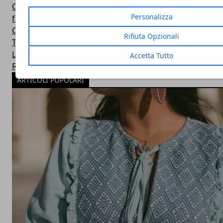
Cucina
Personalizza
featured
Cinema e Fumetti
Rifiuta Opzionali
Top Ten
Linux
Accetta Tutto
Real Kitchen
ARTICOLI POPOLARI