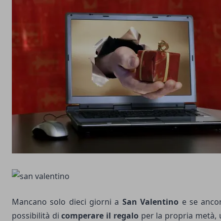
Mancano solo dieci giorni a
San Valentino
e se ancor
possibilità di
comperare il regalo
per la propria metà, 