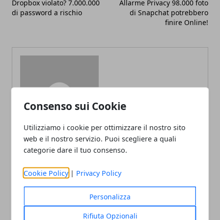
Dropbox violato? 7.000.000
Allarme Privacy 98.000 foto
di password a rischio
di Snapchat potrebbero
finire Online!
Redazione
Consenso sui Cookie
Utilizziamo i cookie per ottimizzare il nostro sito
web e il nostro servizio. Puoi scegliere a quali
categorie dare il tuo consenso.
Cookie Policy
|
Privacy Policy
ARTICOLI CORRELATI
Personalizza
Rifiuta Opzionali