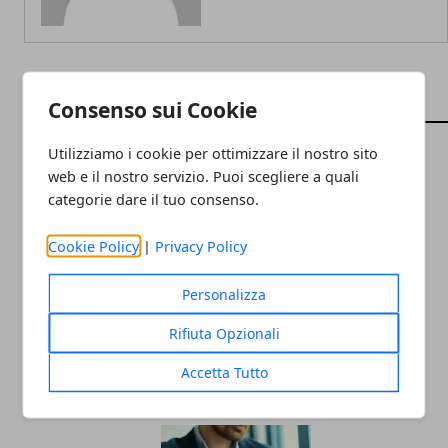
Consenso sui Cookie
ARTICOLI CORRELATI
Utilizziamo i cookie per ottimizzare il nostro sito
web e il nostro servizio. Puoi scegliere a quali
categorie dare il tuo consenso.
Cookie Policy
|
Privacy Policy
Personalizza
Noleggio Apple MacBook, perché è una
Rifiuta Opzionali
formula sempre più richiesta
Accetta Tutto
17/05/2023