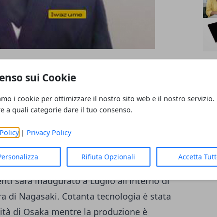
tel. Non è un film di fantascienza e
enso sui Cookie
ma è la pura realtà dell'hotel Henn-na. Alla
amo i cookie per ottimizzare il nostro sito web e il nostro servizio.
umanoidi pronti ad accogliere gli ospiti ed
re a quali categorie dare il tuo consenso.
nze. Altri Robot si occuperanno di
Policy
|
Privacy Policy
Il totale dei robot a cui verrà affidata la
 che dovranno servire 72 camere. La notizia è
Personalizza
Rifiuta Opzionali
Accetta Tut
ipresa da molti media occidentali. L'hotel
nti sarà inaugurato a Luglio all'interno di
ra di Nagasaki. Cotanta tecnologia è stata
rsità di Osaka mentre la produzione è