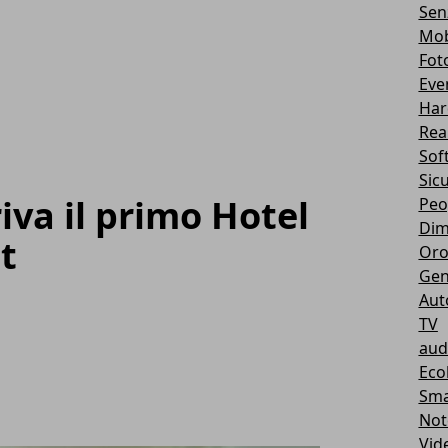
Sen
Mob
Fot
Eve
Har
Real
Sof
Sic
iva il primo Hotel
Peo
Dim
t
Oro
Gen
Aut
TV
aud
Eco
Sma
Not
Vid