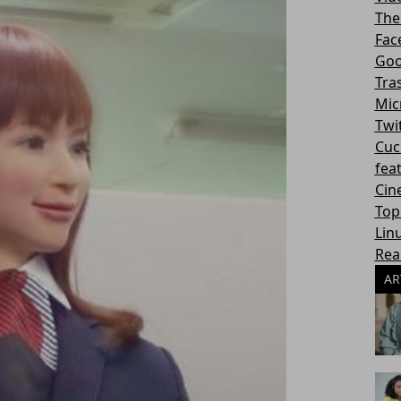
The
Fac
Goo
Tra
Mic
Twi
Cuc
fea
Cin
Top
Lin
Rea
AR