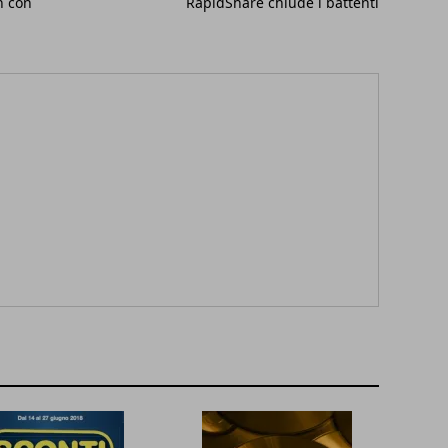
n con
RapidShare chiude i battenti