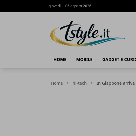
giovedì, il 06 agosto 2026
TStyle - Notizie su Tecnologia e Innov
HOME
MOBILE
GADGET E CURI
Home
hi-tech
In Giappone arriva 