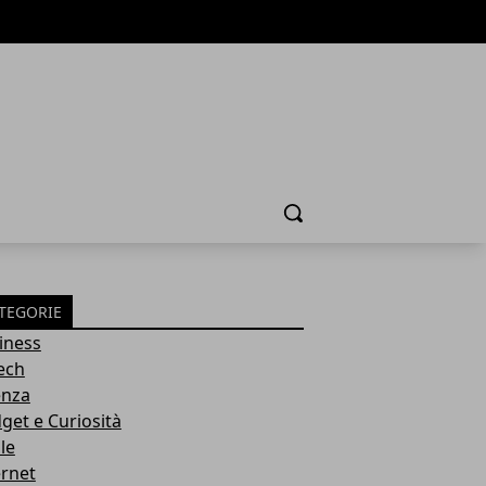
Cerca
TEGORIE
iness
tech
enza
get e Curiosità
le
ernet