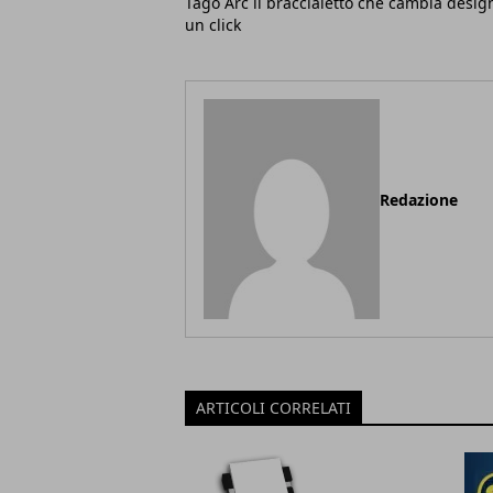
Tago Arc il braccialetto che cambia desig
un click
Redazione
ARTICOLI CORRELATI