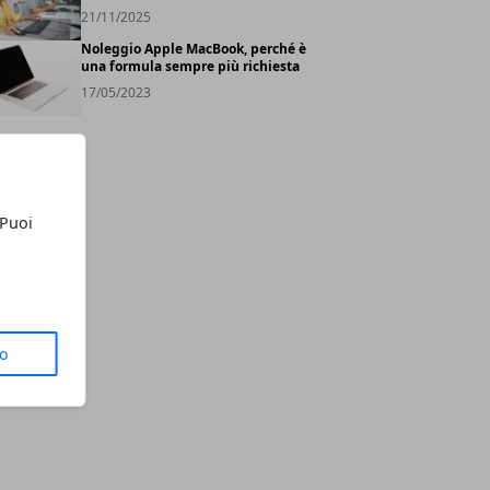
21/11/2025
Noleggio Apple MacBook, perché è
una formula sempre più richiesta
17/05/2023
 Puoi
to