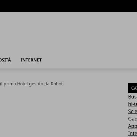
azione
OSITÀ
INTERNET
il primo Hotel gestito da Robot
CA
Bus
hi-
Sci
Gad
App
Int