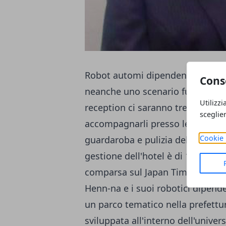
Robot automi dipendenti di un ho
Cons
neanche uno scenario futuristico 
Utilizzi
reception ci saranno tre giovani 
sceglie
accompagnarli presso le loro sta
Cookie 
guardaroba e pulizia delle stanze. 
gestione dell'hotel è di 10 unità
comparsa sul Japan Times e poi r
Henn-na e i suoi robotici dipende
un parco tematico nella prefettu
sviluppata all'interno dell'unive