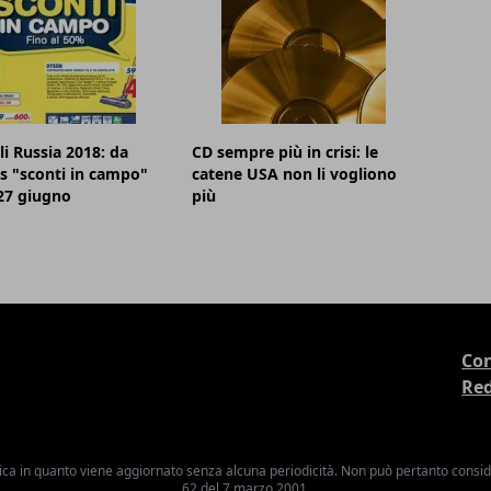
i Russia 2018: da
CD sempre più in crisi: le
s "sconti in campo"
catene USA non li vogliono
 27 giugno
più
Con
Re
ica in quanto viene aggiornato senza alcuna periodicità. Non può pertanto consider
62 del 7 marzo 2001.