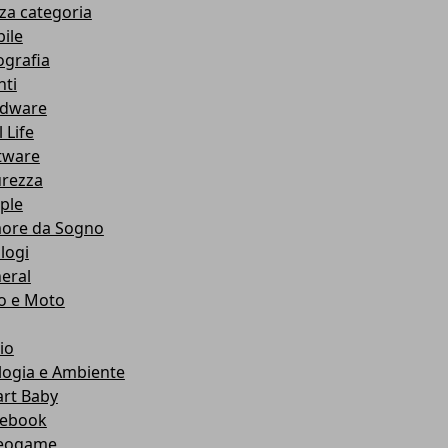
za categoria
ile
ografia
nti
dware
 Life
tware
urezza
ple
ore da Sogno
logi
eral
o e Moto
io
logia e Ambiente
rt Baby
ebook
eogame