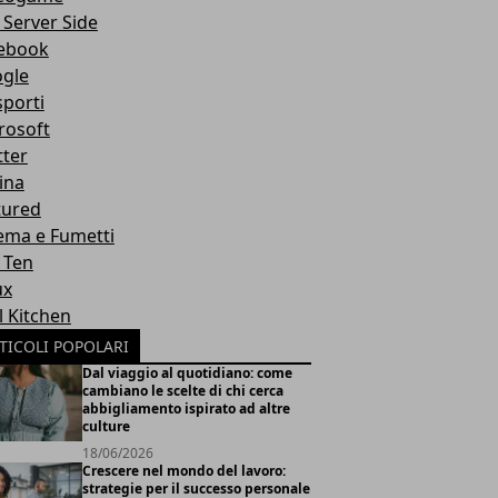
 Server Side
ebook
gle
sporti
rosoft
tter
ina
tured
ema e Fumetti
 Ten
ux
l Kitchen
TICOLI POPOLARI
Dal viaggio al quotidiano: come
cambiano le scelte di chi cerca
abbigliamento ispirato ad altre
culture
18/06/2026
Crescere nel mondo del lavoro:
strategie per il successo personale