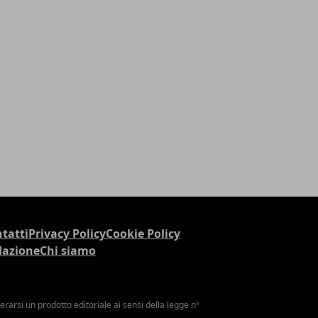
tatti
Privacy Policy
Cookie Policy
dazione
Chi siamo
arsi un prodotto editoriale ai sensi della legge n°