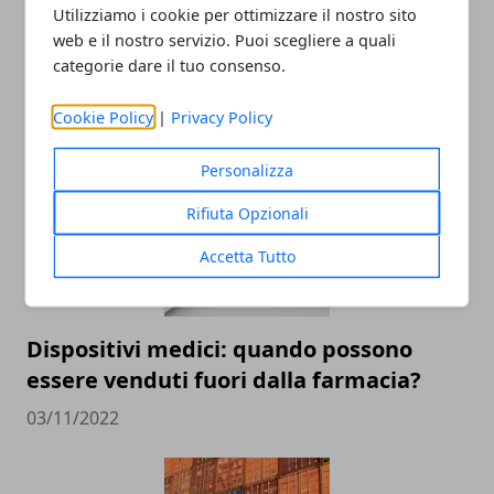
Utilizziamo i cookie per ottimizzare il nostro sito
Crescere nel mondo del lavoro:
web e il nostro servizio. Puoi scegliere a quali
categorie dare il tuo consenso.
strategie per il successo personale
21/11/2025
Cookie Policy
|
Privacy Policy
Personalizza
Rifiuta Opzionali
Accetta Tutto
Dispositivi medici: quando possono
essere venduti fuori dalla farmacia?
03/11/2022