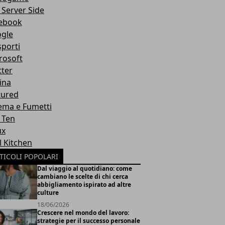
 Server Side
ebook
gle
sporti
rosoft
tter
ina
tured
ema e Fumetti
 Ten
ux
l Kitchen
TICOLI POPOLARI
Dal viaggio al quotidiano: come
cambiano le scelte di chi cerca
abbigliamento ispirato ad altre
culture
18/06/2026
Crescere nel mondo del lavoro:
strategie per il successo personale