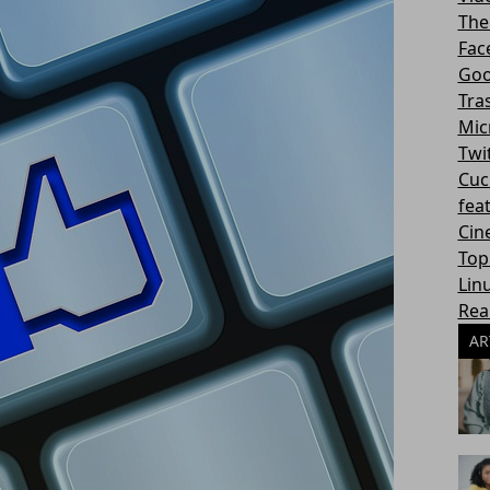
The
Fac
Goo
Tra
Mic
Twi
Cuc
fea
Cin
Top
Lin
Rea
AR