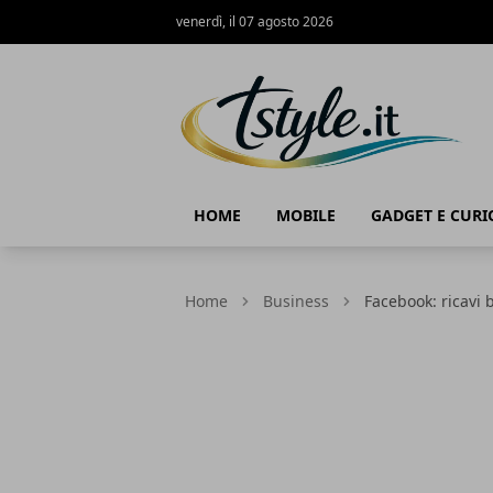
venerdì, il 07 agosto 2026
TStyle - Notizie su Tecnologia e Innov
HOME
MOBILE
GADGET E CURI
Home
Business
Facebook: ricavi 