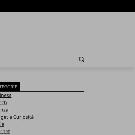
Cerca
TEGORIE
iness
tech
enza
get e Curiosità
le
ernet