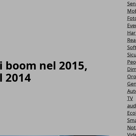
Sen
Mob
Fot
Eve
Har
Real
Sof
Sic
i boom nel 2015,
Peo
Dim
l 2014
Oro
Gen
Aut
TV
aud
Eco
Sma
Not
Vid