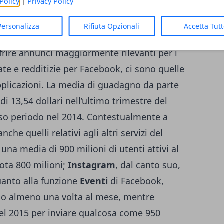
Policy
|
Privacy Policy
o del 2014. A far aumentare i ricavi,
adottato da Mark Zuckerberg e dal suo staff
Personalizza
Rifiuta Opzionali
Accetta Tut
 dopo un avvio a singhiozzo è riuscito a
frire annunci maggiormente rilevanti per i
ccate e redditizie per Facebook, ci sono quelle
pplicazioni. La media di guadagno da parte
di 13,54 dollari nell’ultimo trimestre del
esso periodo nel 2014. Contestualmente a
che quelli relativi agli altri servizi del
na media di 900 milioni di utenti attivi al
ota 800 milioni;
Instagram
, dal canto suo,
uanto alla funzione
Eventi
di Facebook,
sano almeno una volta al mese, mentre
nel 2015 per inviare qualcosa come 950