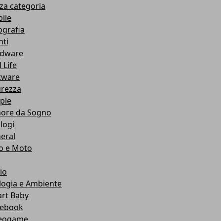
za categoria
ile
ografia
nti
dware
 Life
tware
urezza
ple
ore da Sogno
logi
eral
o e Moto
io
logia e Ambiente
rt Baby
ebook
eogame