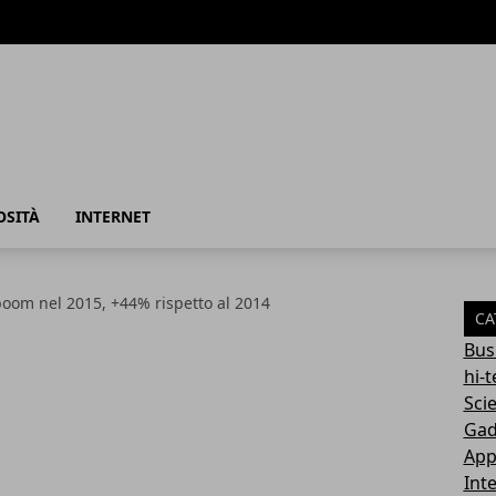
azione
OSITÀ
INTERNET
boom nel 2015, +44% rispetto al 2014
CA
Bus
hi-
Sci
Gad
App
Int