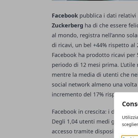
Facebook
pubblica i dati relativi
Zuckerberg
ha di che essere feli
al mondo, registra nell’anno sola
di ricavi, un bel +44% rispetto al
Facebook ha prodotto ricavi per 5,
periodo di 12 mesi prima. L’utile r
mentre la media di utenti che nel
social network almeno una volta a
incremento del 17% rispetto ad 
Cons
Facebook in crescita: i dati
Utilizzi
Degli 1,04 utenti medi giornalie
sceglie
accesso tramite dispositivo mobi