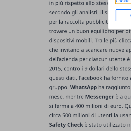
Cookie 
in più rispetto allo stesso period
secondo gli analisti, il sistema 
per la raccolta pubblicitaria, che
trovare un buon equilibrio per of
dispositivi mobili. Tra le più cli
che invitano a scaricare nuove a
dell’azienda per ciascun utente è 
2015, contro i 9 dollari dello st
questi dati, Facebook ha fornito an
gruppo.
WhatsApp
ha raggiunto u
mese, mentre
Messenger
è a qu
si ferma a 400 milioni di euro. Q
circa 500 milioni di utenti la u
Safety Check
è stato utilizzato 