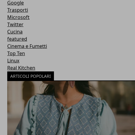
Google
Trasporti
Microsoft
Twitter
Cucina
featured
Cinema e Fumetti
Top Ten
Linux
Real Kitchen
ARTICOLI POPOLARI