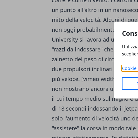
correre come il vento. I cartoni 
un punto all'altro in un nanoseco
mito della velocità. Alcuni di qu
non oggi probabilmente forse n
Cons
University si lavora ad un proge
Utilizzi
"razzi da indossare" che aiutino a 
sceglie
zainetto del peso di circa 5kg ch
Cookie 
due propulsori inclinati verso il
più veloce. [vimeo width="700" h
non mostrano ancora un aumento 
il cui tempo medio sul miglio è d
di 18 secondi indossando il jetp
solo l'aumento di velocità uno de
"assistere" la corsa in modo tale 