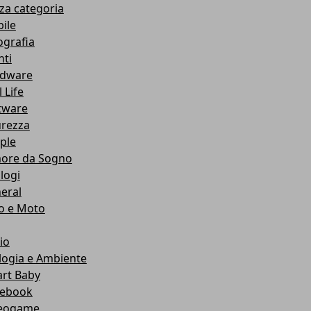
za categoria
ile
ografia
nti
dware
 Life
tware
urezza
ple
ore da Sogno
logi
eral
o e Moto
io
logia e Ambiente
rt Baby
ebook
eogame