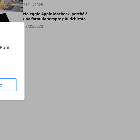
21/11/2025
Noleggio Apple MacBook, perché è
una formula sempre più richiesta
17/05/2023
 Puoi
to