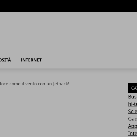
azione
OSITÀ
INTERNET
eloce come il vento con un Jetpack!
CA
Bus
hi-
Sci
Gad
App
Int