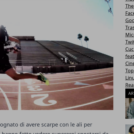
The
Fac
Goo
Tra
Mic
Twi
Cuc
fea
Cin
Top
Lin
Rea
AR
ognato di avere scarpe con le ali per