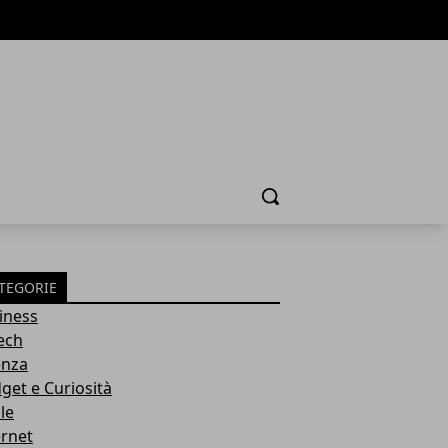
Cerca
TEGORIE
iness
tech
enza
get e Curiosità
le
ernet