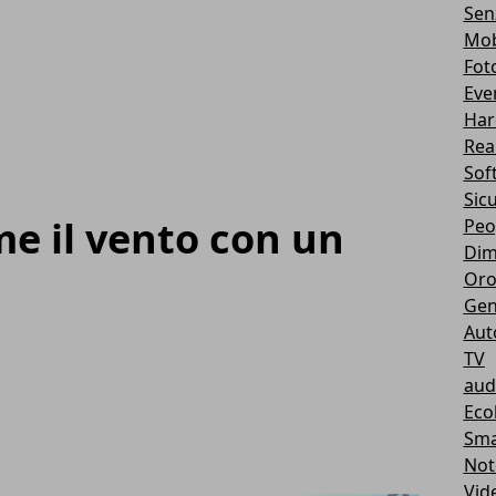
Sen
Mob
Fot
Eve
Har
Real
Sof
Sic
me il vento con un
Peo
Dim
Oro
Gen
Aut
TV
aud
Eco
Sma
Not
Vid