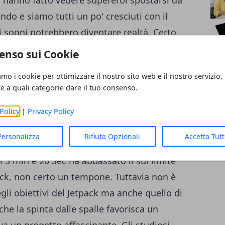
ci hanno fatto vedere supereroi spostarsi da
ndo e siamo tutti un po' cresciuti con il
ei sogni potrebbero diventare realtà. Certo
eanche domani ma all'Arizona State
enso sui Cookie
tto chiamato 4MM che mira a costruire dei
amo i cookie per ottimizzare il nostro sito web e il nostro servizio.
correre più veloci. In realtà il JetPack è uno
re a quali categorie dare il tuo consenso.
e si aggancia alla schiena del corridore. Ha
Policy
|
Privacy Policy
 basso che spingono chi li indossa a correre
ttp://vimeo.com/98084869] I test in realtà
Personalizza
Rifiuta Opzionali
Accetta Tut
di velocità così sostanzioso. Un corridore
i 5 min e 20 Sec ha abbassato il sui limite
ack, non certo un tempone. Tuttavia non è
gli obiettivi del Jetpack ma anche quello di
che la spinta dalle spalle favorisca un