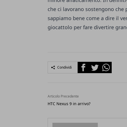
minore affaticamento. In definiti
che ci lavorano sostengono che p
sappiamo bene come a dire il ver
giocattolo per fare divertire gran
Facebook
Twitter
Whatsapp
Condividi
Articolo Precedente
HTC Nexus 9 in arrivo?