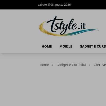
sabato, il 08 agosto 2026
TStyle - Notizie su Tecnologia e Innov
HOME
MOBILE
GADGET E CURI
Home
Gadget e Curiosità
Corri v