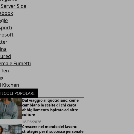
 Server Side
ebook
gle
sporti
rosoft
tter
ina
tured
ema e Fumetti
 Ten
ux
l Kitchen
TICOLI POPOLARI
Dal viaggio al quotidiano: come
cambiano le scelte di chi cerca
abbigliamento ispirato ad altre
culture
18/06/2026
Crescere nel mondo del lavoro:
strategie per il successo personale