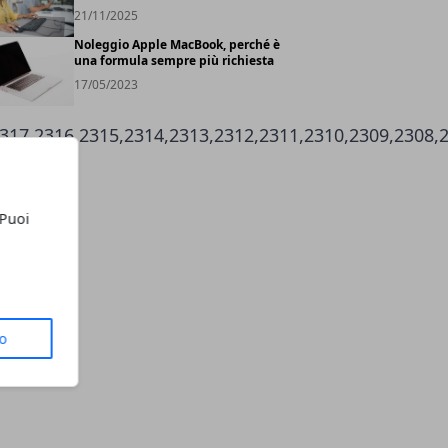
21/11/2025
Noleggio Apple MacBook, perché è
una formula sempre più richiesta
17/05/2023
317,2316,2315,2314,2313,2312,2311,2310,2309,2308,2
 Puoi
to