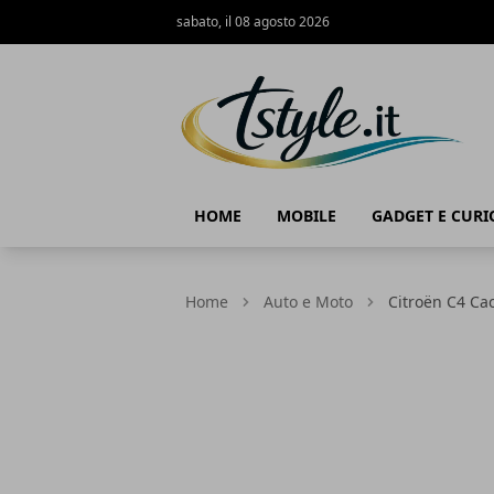
sabato, il 08 agosto 2026
TStyle - Notizie su Tecnologia e Innov
HOME
MOBILE
GADGET E CURI
Home
Auto e Moto
Citroën C4 Cac