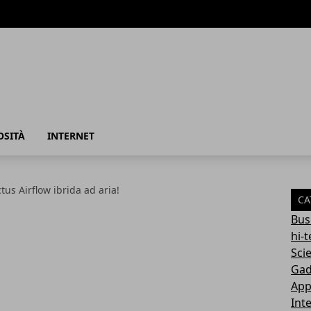
azione
OSITÀ
INTERNET
tus Airflow ibrida ad aria!
CA
Bus
hi-
Sci
Gad
App
Int