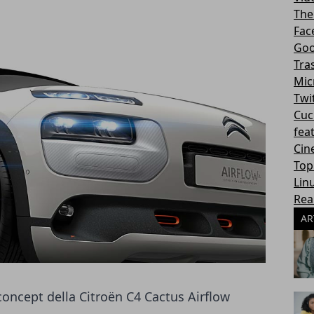
The
Fac
Goo
Tra
Mic
Twi
Cuc
fea
Cin
Top
Lin
Rea
AR
oncept della Citroën C4 Cactus Airflow