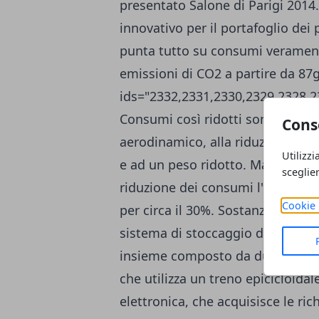
presentato Salone di Parigi 2014.
innovativo per il portafoglio dei
punta tutto su consumi veramente
emissioni di CO2 a partire da 87g
ids="2332,2331,2330,2329,2328,2
Consumi così ridotti sono possib
Cons
aerodinamico, alla riduzione del
Utilizzi
e ad un peso ridotto. Ma soprattu
sceglie
riduzione dei consumi l'introduzi
Cookie 
per circa il 30%. Sostanzialmente
sistema di stoccaggio dell'energ
insieme composto da due pompe 
che utilizza un treno epicicloidal
elettronica, che acquisisce le ric