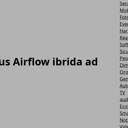
Sen
Mob
Fot
Eve
Har
Real
Sof
Sic
us Airflow ibrida ad
Peo
Dim
Oro
Gen
Aut
TV
aud
Eco
Sma
Not
Vid