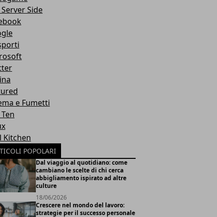
 Server Side
ebook
gle
sporti
rosoft
tter
ina
tured
ema e Fumetti
 Ten
ux
l Kitchen
TICOLI POPOLARI
Dal viaggio al quotidiano: come
cambiano le scelte di chi cerca
abbigliamento ispirato ad altre
culture
18/06/2026
Crescere nel mondo del lavoro:
strategie per il successo personale