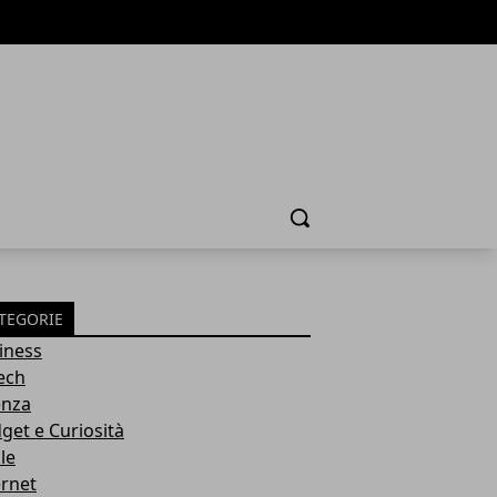
Cerca
TEGORIE
iness
tech
enza
get e Curiosità
le
ernet