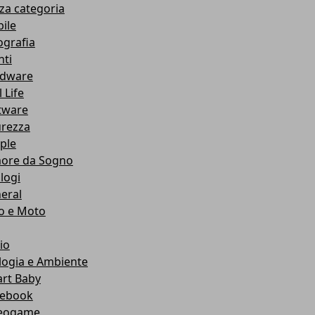
za categoria
ile
ografia
nti
dware
 Life
tware
urezza
ple
ore da Sogno
logi
eral
o e Moto
io
logia e Ambiente
rt Baby
ebook
eogame