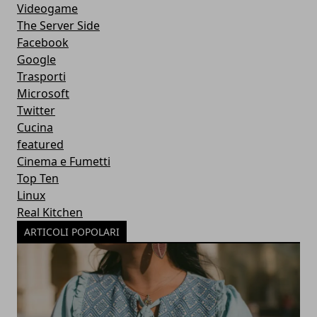
Videogame
The Server Side
Facebook
Google
Trasporti
Microsoft
Twitter
Cucina
featured
Cinema e Fumetti
Top Ten
Linux
Real Kitchen
ARTICOLI POPOLARI