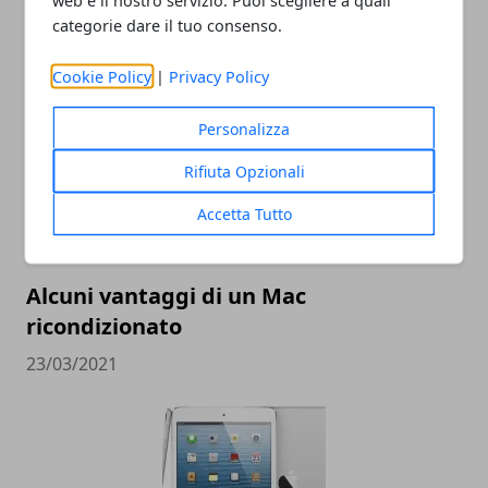
formula sempre più richiesta
categorie dare il tuo consenso.
17/05/2023
Cookie Policy
|
Privacy Policy
Personalizza
Rifiuta Opzionali
Accetta Tutto
Alcuni vantaggi di un Mac
ricondizionato
23/03/2021