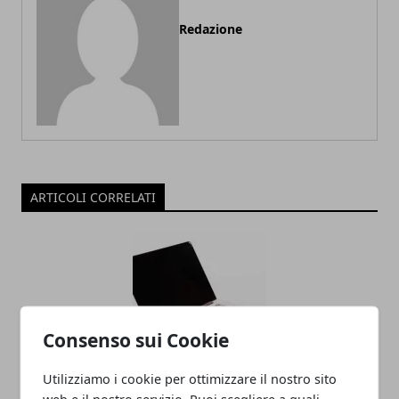
Redazione
ARTICOLI CORRELATI
Consenso sui Cookie
Utilizziamo i cookie per ottimizzare il nostro sito
Noleggio Apple MacBook, perché è una
web e il nostro servizio. Puoi scegliere a quali