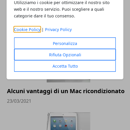
Utilizziamo i cookie per ottimizzare il nostro sito
web e il nostro servizio. Puoi scegliere a quali
Noleggio Apple MacBook, perché è una
categorie dare il tuo consenso.
formula sempre più richiesta
17/05/2023
Cookie Policy
|
Privacy Policy
Personalizza
Rifiuta Opzionali
Accetta Tutto
Alcuni vantaggi di un Mac ricondizionato
23/03/2021