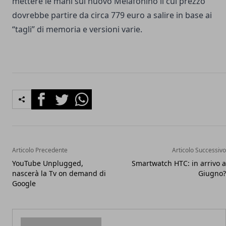
mettere le mani sul nuovo Melafonino il cui prezzo
dovrebbe partire da circa 779 euro a salire in base ai
“tagli” di memoria e versioni varie.
Facebook
Twitter
Whatsapp
Articolo Precedente
Articolo Successivo
YouTube Unplugged,
Smartwatch HTC: in arrivo a
nascerà la Tv on demand di
Giugno?
Google