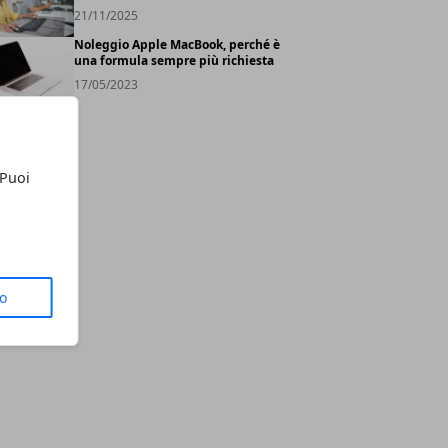
21/11/2025
Noleggio Apple MacBook, perché è
una formula sempre più richiesta
17/05/2023
 Puoi
to