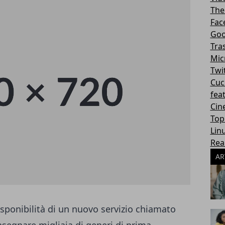
The
Fac
Goo
Tra
Mic
Twi
Cuc
fea
Cin
Top
Lin
Rea
AR
ponibilità di un nuovo servizio chiamato