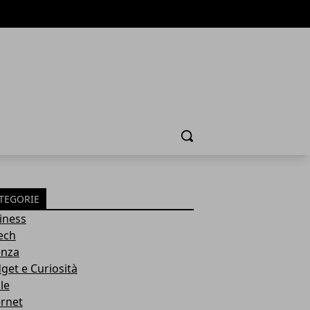
Cerca
TEGORIE
iness
tech
enza
get e Curiosità
le
ernet