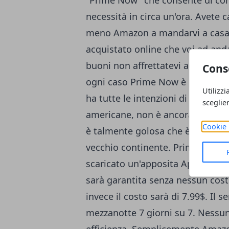
"Prime Now" che consente di con
necessità in circa un'ora. Avete c
meno Amazon a mandarvi a casa q
acquistato online che voi ad and
buoni non affrettatevi ad andar
Cons
ogni caso Prime Now è per ora a
Utilizzi
ha tutte le intenzioni di offrire il
sceglie
americane, non è ancora certo in
Cookie 
è talmente golosa che è difficile
vecchio continente. Prime Now s
scaricato un'apposita App per iO
sarà garantita senza nessun cost
invece il costo sarà di 7.99$. Il s
mezzanotte 7 giorni su 7. Nessun