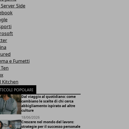
 Server Side
ebook
gle
sporti
rosoft
tter
ina
tured
ema e Fumetti
 Ten
ux
l Kitchen
TICOLI POPOLARI
Dal viaggio al quotidiano: come
cambiano le scelte di chi cerca
abbigliamento ispirato ad altre
culture
18/06/2026
Crescere nel mondo del lavoro:
strategie per il successo personale