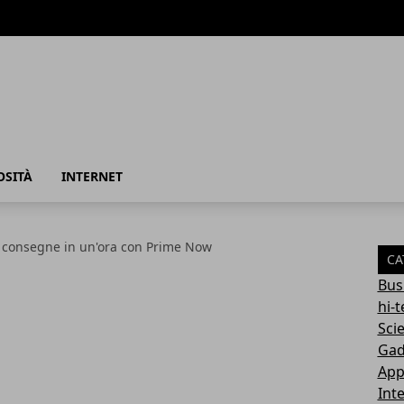
azione
OSITÀ
INTERNET
consegne in un'ora con Prime Now
CA
Bus
hi-
Sci
Gad
App
Int