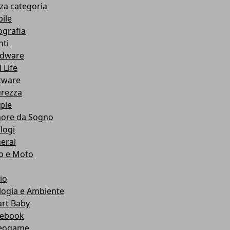
za categoria
ile
ografia
nti
dware
 Life
tware
urezza
ple
ore da Sogno
logi
eral
o e Moto
io
logia e Ambiente
rt Baby
ebook
eogame