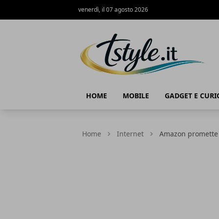
venerdì, il 07 agosto 2026
TStyle - Notizie su Tecnologia e Innov
HOME
MOBILE
GADGET E CURI
Home
Internet
Amazon promette 