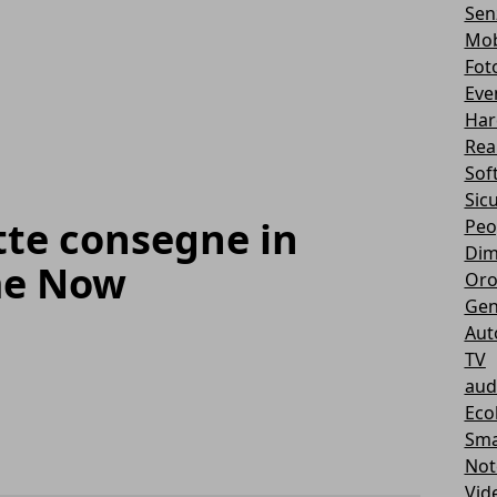
Sen
Mob
Fot
Eve
Har
Real
Sof
Sic
te consegne in
Peo
Dim
me Now
Oro
Gen
Aut
TV
aud
Eco
Sma
Not
Vid