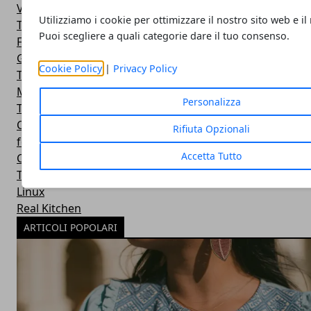
Videogame
Utilizziamo i cookie per ottimizzare il nostro sito web e il
The Server Side
Puoi scegliere a quali categorie dare il tuo consenso.
Facebook
Google
Cookie Policy
|
Privacy Policy
Trasporti
Microsoft
Personalizza
Twitter
Cucina
Rifiuta Opzionali
featured
Accetta Tutto
Cinema e Fumetti
Top Ten
Linux
Real Kitchen
ARTICOLI POPOLARI