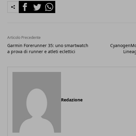
Facebook
Twitter
Whatsapp
Articolo Precedente
Garmin Forerunner 35: uno smartwatch
CyanogenMod
a prova di runner e atleti eclettici
Linea
Redazione