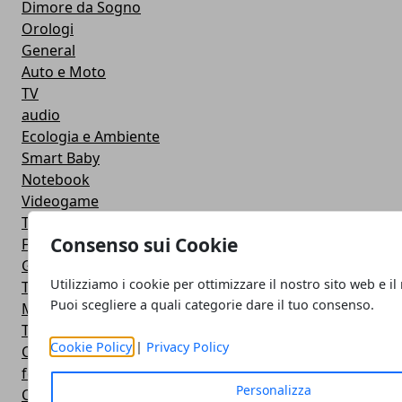
Dimore da Sogno
Orologi
General
Auto e Moto
TV
audio
Ecologia e Ambiente
Smart Baby
Notebook
Videogame
The Server Side
Consenso sui Cookie
Facebook
Google
Utilizziamo i cookie per ottimizzare il nostro sito web e il
Trasporti
Puoi scegliere a quali categorie dare il tuo consenso.
Microsoft
Twitter
Cookie Policy
|
Privacy Policy
Cucina
featured
Personalizza
Cinema e Fumetti