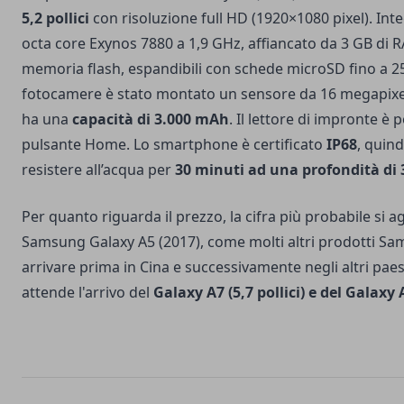
5,2 pollici
con risoluzione full HD (1920×1080 pixel). In
octa core Exynos 7880 a 1,9 GHz, affiancato da 3 GB di 
memoria flash, espandibili con schede microSD fino a 25
fotocamere è stato montato un sensore da 16 megapixel
ha una
capacità di 3.000 mAh
. Il lettore di impronte è 
pulsante Home. Lo smartphone è certificato
IP68
, quind
resistere all’acqua per
30 minuti ad una profondità di 
Per quanto riguarda il prezzo, la cifra più probabile si a
Samsung Galaxy A5 (2017), come molti altri prodotti S
arrivare prima in Cina e successivamente negli altri paesi.
attende l'arrivo del
Galaxy A7 (5,7 pollici) e del Galaxy A