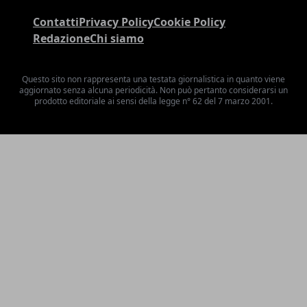
Contatti
Privacy Policy
Cookie Policy
Redazione
Chi siamo
Questo sito non rappresenta una testata giornalistica in quanto viene
aggiornato senza alcuna periodicità. Non può pertanto considerarsi un
prodotto editoriale ai sensi della legge n° 62 del 7 marzo 2001.