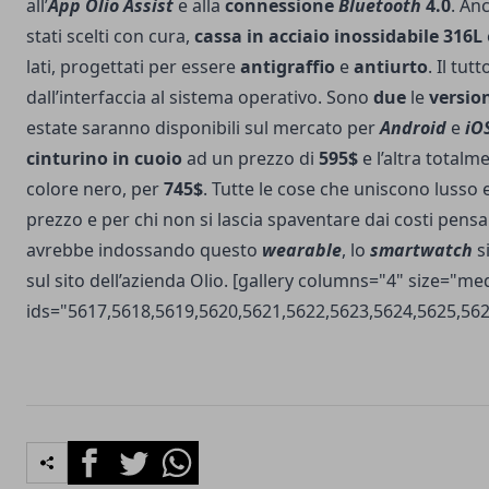
all’
App Olio Assist
e alla
connessione
Bluetooth
4.0
. An
stati scelti con cura,
cassa in acciaio inossidabile 316L
lati, progettati per essere
antigraffio
e
antiurto
.
Il tutt
dall’interfaccia al sistema operativo.
Sono
due
le
versio
estate saranno disponibili sul mercato per
Android
e
iO
cinturino in cuoio
ad un prezzo di
595$
e l’altra totalm
colore nero, per
745$
. Tutte le cose che uniscono lusso
prezzo e per chi non si lascia spaventare dai costi pens
avrebbe indossando questo
wearable
, lo
smartwatch
s
sul sito dell’azienda
Olio
. [gallery columns="4" size="m
ids="5617,5618,5619,5620,5621,5622,5623,5624,5625,562
Facebook
Twitter
Whatsapp