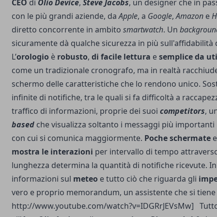
CEO
di
Olio Device
,
Steve Jacobs
, un designer che in pas
con le più grandi aziende, da
Apple
, a
Google
,
Amazon
e
H
diretto concorrente in ambito
smartwatch
. Un
backgroun
sicuramente dà qualche sicurezza in più sull'affidabilità
L’
orologio
è
robusto
,
di facile lettura
e
semplice da uti
come un tradizionale cronografo, ma in realtà racchiude
schermo delle caratteristiche che lo rendono unico. Sosti
infinite di notifiche, tra le quali si fa difficoltà a raccape
traffico di informazioni, proprie dei suoi
competitors
, u
based
che visualizza soltanto i messaggi più importanti r
con cui si comunica maggiormente.
Poche schermate
e
mostra le interazioni
per intervallo di tempo attraverso 
lunghezza determina la quantità di notifiche ricevute. I
informazioni sul
meteo
e tutto ciò che riguarda gli
impe
vero e proprio memorandum, un assistente che si tiene 
http://www.youtube.com/watch?v=IDGRrJEVsMw] Tutto