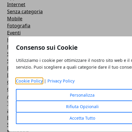
Internet
Senza categoria
Mobile
Fotografia
Eventi
Hardware
Consenso sui Cookie
Real Life
Software
Utilizziamo i cookie per ottimizzare il nostro sito web e il
Sicurezza
servizio. Puoi scegliere a quali categorie dare il tuo cons
People
Dimore da Sogno
Cookie Policy
|
Privacy Policy
Orologi
General
Personalizza
Auto e Moto
TV
Rifiuta Opzionali
audio
Ecologia e Ambiente
Accetta Tutto
Smart Baby
Notebook