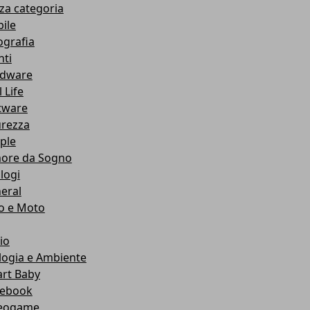
za categoria
ile
ografia
nti
dware
 Life
tware
urezza
ple
ore da Sogno
logi
eral
o e Moto
io
logia e Ambiente
rt Baby
ebook
eogame