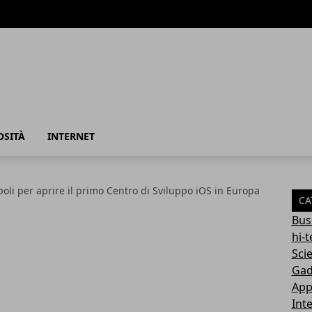
azione
OSITÀ
INTERNET
oli per aprire il primo Centro di Sviluppo iOS in Europa
CA
Bus
hi-
Sci
Gad
App
Int