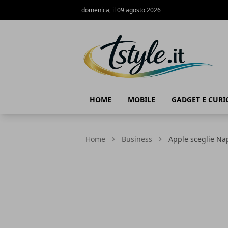
domenica, il 09 agosto 2026
TStyle - Notizie su Tecnologia e Innov
HOME
MOBILE
GADGET E CURI
Home
Business
Apple sceglie Nap