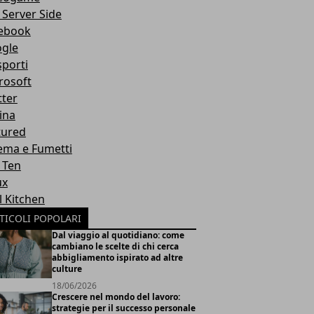
 Server Side
ebook
gle
sporti
rosoft
tter
ina
tured
ema e Fumetti
 Ten
ux
l Kitchen
TICOLI POPOLARI
Dal viaggio al quotidiano: come
cambiano le scelte di chi cerca
abbigliamento ispirato ad altre
culture
18/06/2026
Crescere nel mondo del lavoro:
strategie per il successo personale