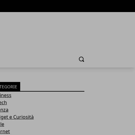
Cerca
TEGORIE
iness
tech
enza
get e Curiosità
le
ernet