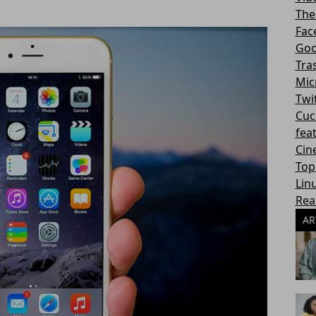
The
Fac
Goo
Tra
Mic
Twi
Cuc
fea
Cin
Top
Lin
Rea
AR