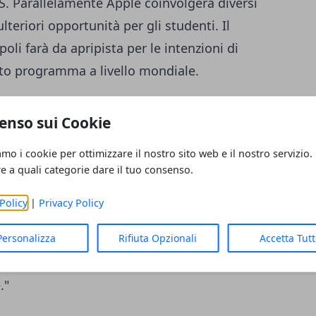
S. Parallelamente Apple coinvolgerà diversi
ulteriori opportunità per gli studenti. Il
oli farà da apripista per le intenzioni di
to programma a livello mondiale.
gli sviluppatori più creativi al mondo e
enso sui Cookie
ossima generazione di imprenditori in Italia
amo i cookie per ottimizzare il nostro sito web e il nostro servizio.
sarie per avere successo",
re a quali categorie dare il tuo consenso.
pple.
Policy
|
Privacy Policy
tore è una delle forze trainanti dietro gli
Personalizza
Rifiuta Opzionali
Accetta Tut
oro che Apple ha creato in Europa e presenta
one di tutte le età e aziende di ogni
."