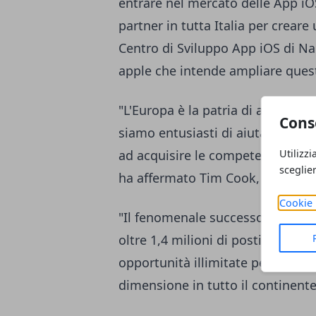
entrare nel mercato delle App iO
partner in tutta Italia per creare 
Centro di Sviluppo App iOS di Nap
apple che intende ampliare ques
"L'Europa è la patria di alcuni de
Cons
siamo entusiasti di aiutare la pr
Utilizzi
ad acquisire le competenze neces
sceglie
ha affermato Tim Cook, CEO di A
Cookie 
"Il fenomenale successo dell'App S
oltre 1,4 milioni di posti di lav
opportunità illimitate per le pers
dimensione in tutto il continente