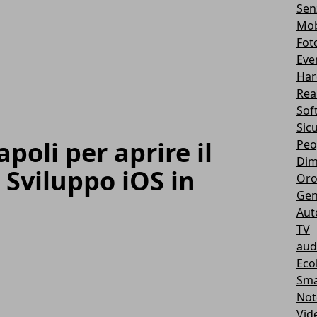
Sen
Mob
Fot
Eve
Har
Real
Sof
Sic
poli per aprire il
Peo
Dim
 Sviluppo iOS in
Oro
Gen
Aut
TV
aud
Eco
Sma
Not
Vid